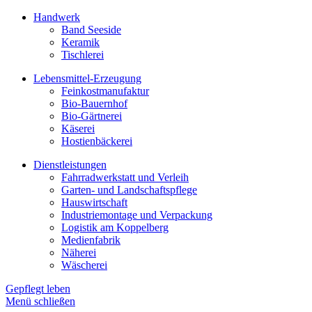
Handwerk
Band Seeside
Keramik
Tischlerei
Lebensmittel-Erzeugung
Feinkostmanufaktur
Bio-Bauernhof
Bio-Gärtnerei
Käserei
Hostienbäckerei
Dienstleistungen
Fahrradwerkstatt und Verleih
Garten- und Landschaftspflege
Hauswirtschaft
Industriemontage und Verpackung
Logistik am Koppelberg
Medienfabrik
Näherei
Wäscherei
Gepflegt leben
Menü schließen