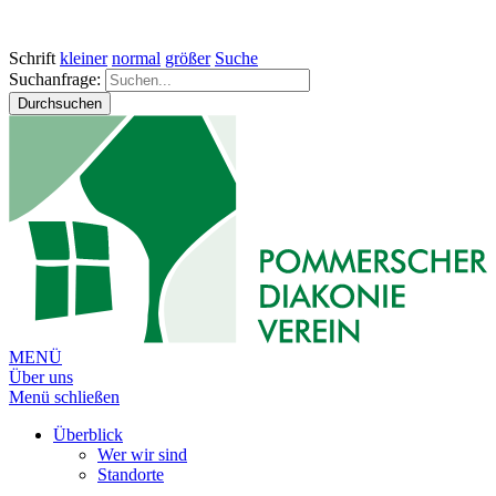
Schrift
kleiner
normal
größer
Suche
Suchanfrage:
Durchsuchen
MENÜ
Über uns
Menü schließen
Überblick
Wer wir sind
Standorte