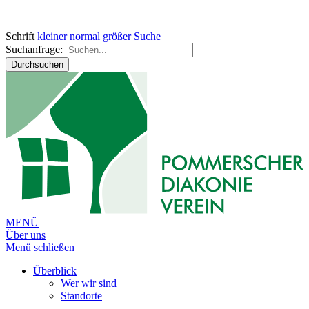
Schrift
kleiner
normal
größer
Suche
Suchanfrage:
Durchsuchen
MENÜ
Über uns
Menü schließen
Überblick
Wer wir sind
Standorte