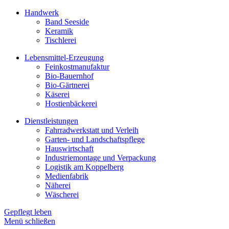
Handwerk
Band Seeside
Keramik
Tischlerei
Lebensmittel-Erzeugung
Feinkostmanufaktur
Bio-Bauernhof
Bio-Gärtnerei
Käserei
Hostienbäckerei
Dienstleistungen
Fahrradwerkstatt und Verleih
Garten- und Landschaftspflege
Hauswirtschaft
Industriemontage und Verpackung
Logistik am Koppelberg
Medienfabrik
Näherei
Wäscherei
Gepflegt leben
Menü schließen