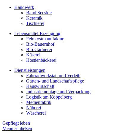
Handwerk
Band Seeside
Keramik
Tischlerei
Lebensmittel-Erzeugung
Feinkostmanufaktur
Bio-Bauernhof
Bio-Gärtnerei
Käserei
Hostienbäckerei
Dienstleistungen
Fahrradwerkstatt und Verleih
Garten- und Landschaftspflege
Hauswirtschaft
Industriemontage und Verpackung
Logistik am Koppelberg
Medienfabrik
Näherei
Wäscherei
Gepflegt leben
Menü schließen