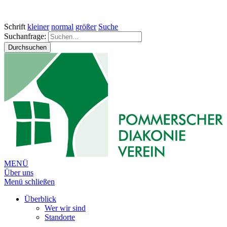
Schrift
kleiner
normal
größer
Suche
Suchanfrage:
Durchsuchen
MENÜ
Über uns
Menü schließen
Überblick
Wer wir sind
Standorte