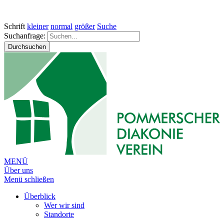
Schrift
kleiner
normal
größer
Suche
Suchanfrage:
Durchsuchen
MENÜ
Über uns
Menü schließen
Überblick
Wer wir sind
Standorte