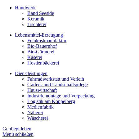
Handwerk
Band Seeside
Keramik
Tischlerei
Lebensmittel-Erzeugung
Feinkostmanufaktur
Bio-Bauernhof
Bio-Gärtnerei
Käserei
Hostienbäckerei
Dienstleistungen
Fahrradwerkstatt und Verleih
Garten- und Landschaftspflege
Hauswirtschaft
Industriemontage und Verpackung
Logistik am Koppelberg
Medienfabrik
Näherei
Wäscherei
Gepflegt leben
Menü schließen