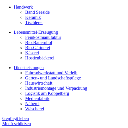
Handwerk
Band Seeside
Keramik
Tischlerei
Lebensmittel-Erzeugung
Feinkostmanufaktur
Bio-Bauernhof
Bio-Gärtnerei
Käserei
Hostienbäckerei
Dienstleistungen
Fahrradwerkstatt und Verleih
Garten- und Landschaftspflege
Hauswirtschaft
Industriemontage und Verpackung
Logistik am Koppelberg
Medienfabrik
Näherei
Wäscherei
Gepflegt leben
Menü schließen