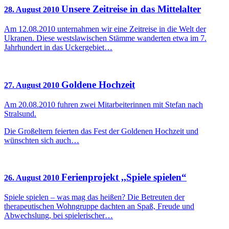
Unsere Zeitreise in das Mittelalter
28. August 2010
Am 12.08.2010 unternahmen wir eine Zeitreise in die Welt der
Ukranen. Diese westslawischen Stämme wanderten etwa im 7.
Jahrhundert in das Uckergebiet…
Goldene Hochzeit
27. August 2010
Am 20.08.2010 fuhren zwei Mitarbeiterinnen mit Stefan nach
Stralsund.
Die Großeltern feierten das Fest der Goldenen Hochzeit und
wünschten sich auch…
Ferienprojekt ,,Spiele spielen“
26. August 2010
Spiele spielen – was mag das heißen? Die Betreuten der
therapeutischen Wohngruppe dachten an Spaß, Freude und
Abwechslung, bei spielerischer…