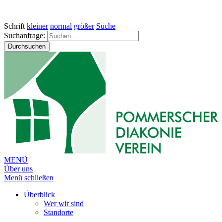
Schrift
kleiner
normal
größer
Suche
Suchanfrage:
Durchsuchen
MENÜ
Über uns
Menü schließen
Überblick
Wer wir sind
Standorte