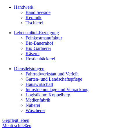
Handwerk
Band Seeside
Keramik
Tischlerei
Lebensmittel-Erzeugung
Feinkostmanufaktur
Bio-Bauernhof
Bio-Gärtnerei
Käserei
Hostienbäckerei
Dienstleistungen
Fahrradwerkstatt und Verleih
Garten- und Landschaftspflege
Hauswirtschaft
Industriemontage und Verpackung
Logistik am Koppelberg
Medienfabrik
Näherei
Wäscherei
Gepflegt leben
Menü schließen