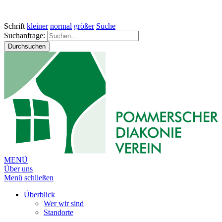
Schrift
kleiner
normal
größer
Suche
Suchanfrage:
Durchsuchen
MENÜ
Über uns
Menü schließen
Überblick
Wer wir sind
Standorte