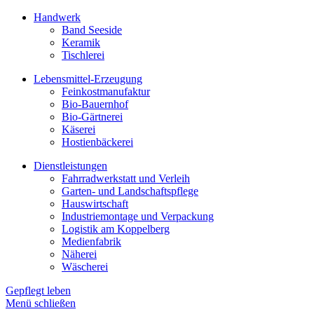
Handwerk
Band Seeside
Keramik
Tischlerei
Lebensmittel-Erzeugung
Feinkostmanufaktur
Bio-Bauernhof
Bio-Gärtnerei
Käserei
Hostienbäckerei
Dienstleistungen
Fahrradwerkstatt und Verleih
Garten- und Landschaftspflege
Hauswirtschaft
Industriemontage und Verpackung
Logistik am Koppelberg
Medienfabrik
Näherei
Wäscherei
Gepflegt leben
Menü schließen