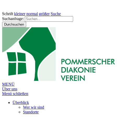
Schrift
kleiner
normal
größer
Suche
Suchanfrage:
Durchsuchen
MENÜ
Über uns
Menü schließen
Überblick
Wer wir sind
Standorte