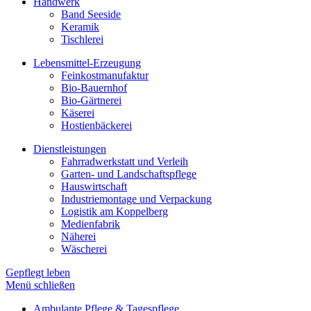
Handwerk
Band Seeside
Keramik
Tischlerei
Lebensmittel-Erzeugung
Feinkostmanufaktur
Bio-Bauernhof
Bio-Gärtnerei
Käserei
Hostienbäckerei
Dienstleistungen
Fahrradwerkstatt und Verleih
Garten- und Landschaftspflege
Hauswirtschaft
Industriemontage und Verpackung
Logistik am Koppelberg
Medienfabrik
Näherei
Wäscherei
Gepflegt leben
Menü schließen
Ambulante Pflege & Tagespflege