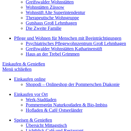
Greifswalder Wohnstätten
Wohnstätten Züssow
Wohnstift Alte Superintendentur
Therapeutische Wohngruppe
Gutshaus Groß Lehmhagen
Die Zweite Familie
Pflege und Wohnen für Menschen mit Beeinträchtigungen
Psychiatrisches Pflegewohnzentrum Groß Lehmhagen
Greifswalder Wohnstätten Katharinenstift
Haus an der Trebel Grimmen
Einkaufen & Genießen
Menü schließen
Einkaufen online
Shopodi – Onlineshop der Pommerschen Diakonie
Einkaufen vor Ort
Werk-Stadtladen
Pommerngrün Naturkostladen & Bio-Imbiss
Hofladen & Café Ostseeländer
Speisen & Genießen
Übersicht Mittagstisch
Lichtblick Café und Restaurant