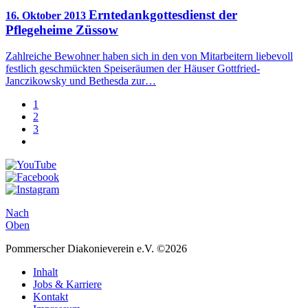
Erntedankgottesdienst der
16. Oktober 2013
Pflegeheime Züssow
Zahlreiche Bewohner haben sich in den von Mitarbeitern liebevoll
festlich geschmückten Speiseräumen der Häuser Gottfried-
Janczikowsky und Bethesda zur…
1
2
3
Nach
Oben
Pommerscher Diakonieverein e.V. ©2026
Inhalt
Jobs & Karriere
Kontakt