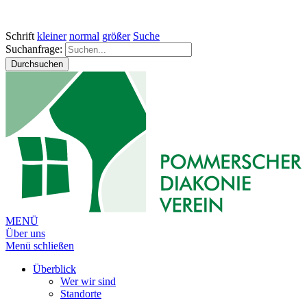
Schrift
kleiner
normal
größer
Suche
Suchanfrage:
Durchsuchen
MENÜ
Über uns
Menü schließen
Überblick
Wer wir sind
Standorte