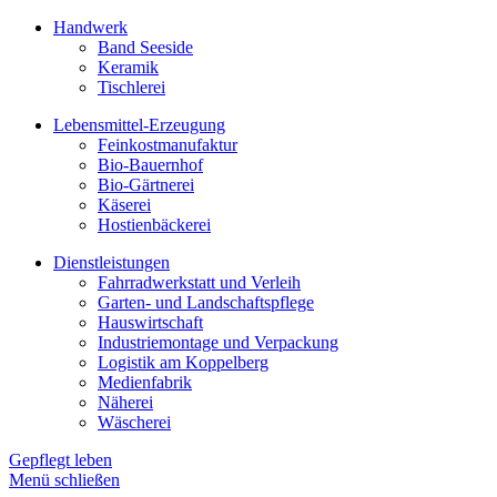
Handwerk
Band Seeside
Keramik
Tischlerei
Lebensmittel-Erzeugung
Feinkostmanufaktur
Bio-Bauernhof
Bio-Gärtnerei
Käserei
Hostienbäckerei
Dienstleistungen
Fahrradwerkstatt und Verleih
Garten- und Landschaftspflege
Hauswirtschaft
Industriemontage und Verpackung
Logistik am Koppelberg
Medienfabrik
Näherei
Wäscherei
Gepflegt leben
Menü schließen