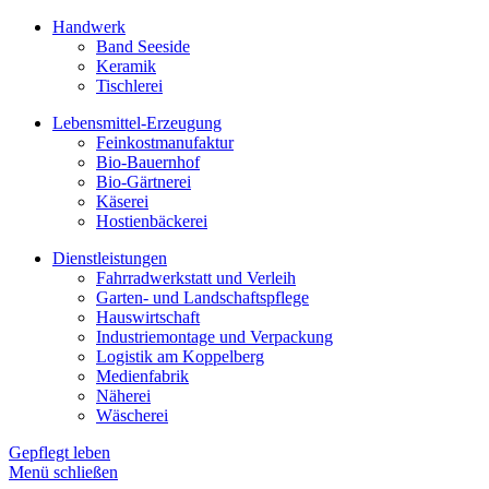
Handwerk
Band Seeside
Keramik
Tischlerei
Lebensmittel-Erzeugung
Feinkostmanufaktur
Bio-Bauernhof
Bio-Gärtnerei
Käserei
Hostienbäckerei
Dienstleistungen
Fahrradwerkstatt und Verleih
Garten- und Landschaftspflege
Hauswirtschaft
Industriemontage und Verpackung
Logistik am Koppelberg
Medienfabrik
Näherei
Wäscherei
Gepflegt leben
Menü schließen