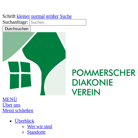
Schrift
kleiner
normal
größer
Suche
Suchanfrage:
Durchsuchen
MENÜ
Über uns
Menü schließen
Überblick
Wer wir sind
Standorte