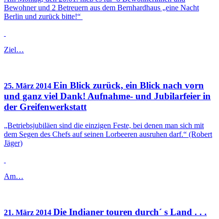
Bewohner und 2 Betreuern aus dem Bernhardhaus „eine Nacht
Berlin und zurück bitte!“
Ziel…
Ein Blick zurück, ein Blick nach vorn
25. März 2014
und ganz viel Dank! Aufnahme- und Jubilarfeier in
der Greifenwerkstatt
„Betriebsjubiläen sind die einzigen Feste, bei denen man sich mit
dem Segen des Chefs auf seinen Lorbeeren ausruhen darf.“ (Robert
Jäger)
Am…
Die Indianer touren durch´ s Land . . .
21. März 2014