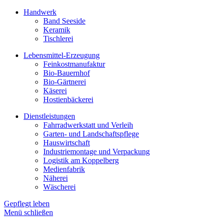
Handwerk
Band Seeside
Keramik
Tischlerei
Lebensmittel-Erzeugung
Feinkostmanufaktur
Bio-Bauernhof
Bio-Gärtnerei
Käserei
Hostienbäckerei
Dienstleistungen
Fahrradwerkstatt und Verleih
Garten- und Landschaftspflege
Hauswirtschaft
Industriemontage und Verpackung
Logistik am Koppelberg
Medienfabrik
Näherei
Wäscherei
Gepflegt leben
Menü schließen