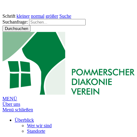
Schrift
kleiner
normal
größer
Suche
Suchanfrage:
Durchsuchen
MENÜ
Über uns
Menü schließen
Überblick
Wer wir sind
Standorte