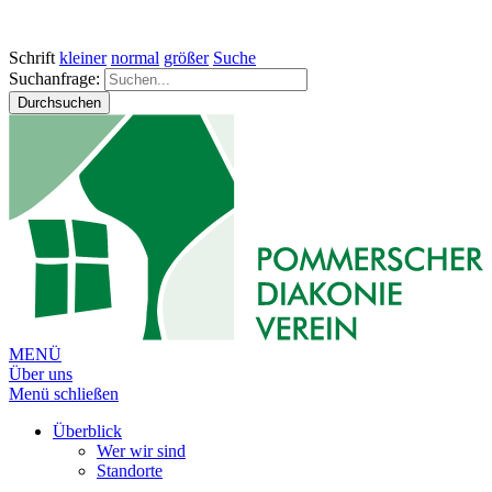
Schrift
kleiner
normal
größer
Suche
Suchanfrage:
Durchsuchen
MENÜ
Über uns
Menü schließen
Überblick
Wer wir sind
Standorte