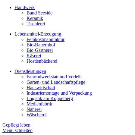
Handwerk
Band Seeside
Keramik
Tischlerei
Lebensmittel-Erzeugung
Feinkostmanufaktur
Bio-Bauernhof
Bio-Gärtnerei
Käserei
Hostienbäckerei
Dienstleistungen
Fahrradwerkstatt und Verleih
Garten- und Landschaftspflege
Hauswirtschaft
Industriemontage und Verpackung
Logistik am Koppelberg
Medienfabrik
Näherei
Wäscherei
Gepflegt leben
Menü schließen