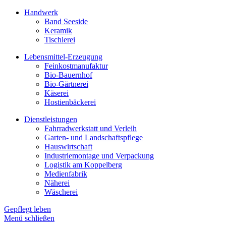
Handwerk
Band Seeside
Keramik
Tischlerei
Lebensmittel-Erzeugung
Feinkostmanufaktur
Bio-Bauernhof
Bio-Gärtnerei
Käserei
Hostienbäckerei
Dienstleistungen
Fahrradwerkstatt und Verleih
Garten- und Landschaftspflege
Hauswirtschaft
Industriemontage und Verpackung
Logistik am Koppelberg
Medienfabrik
Näherei
Wäscherei
Gepflegt leben
Menü schließen