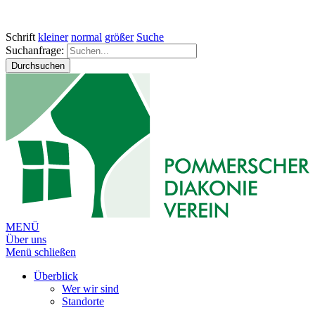
Schrift
kleiner
normal
größer
Suche
Suchanfrage:
Durchsuchen
MENÜ
Über uns
Menü schließen
Überblick
Wer wir sind
Standorte