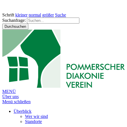
Schrift
kleiner
normal
größer
Suche
Suchanfrage:
Durchsuchen
MENÜ
Über uns
Menü schließen
Überblick
Wer wir sind
Standorte