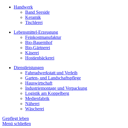
Handwerk
Band Seeside
Keramik
Tischlerei
Lebensmittel-Erzeugung
Feinkostmanufaktur
Bio-Bauernhof
Bio-Gärtnerei
Käserei
Hostienbäckerei
Dienstleistungen
Fahrradwerkstatt und Verleih
Garten- und Landschaftspflege
Hauswirtschaft
Industriemontage und Verpackung
Logistik am Koppelberg
Medienfabrik
Näherei
Wäscherei
Gepflegt leben
Menü schließen