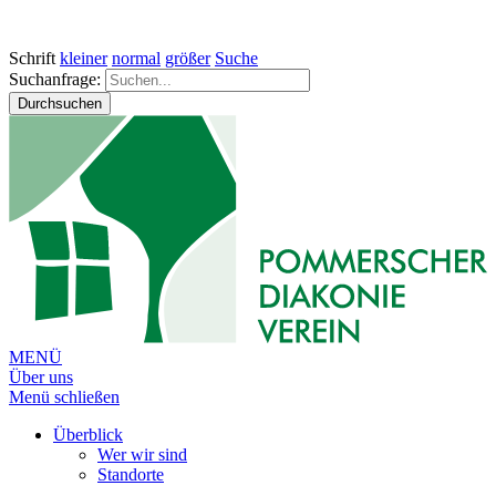
Schrift
kleiner
normal
größer
Suche
Suchanfrage:
Durchsuchen
MENÜ
Über uns
Menü schließen
Überblick
Wer wir sind
Standorte