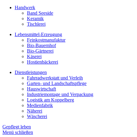
Handwerk
Band Seeside
Keramik
Tischlerei
Lebensmittel-Erzeugung
Feinkostmanufaktur
Bio-Bauernhof
Bio-Gärtnerei
Käserei
Hostienbäckerei
Dienstleistungen
Fahrradwerkstatt und Verleih
Garten- und Landschaftspflege
Hauswirtschaft
Industriemontage und Verpackung
Logistik am Koppelberg
Medienfabrik
Näherei
Wäscherei
Gepflegt leben
Menü schließen