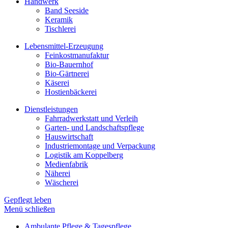
Handwerk
Band Seeside
Keramik
Tischlerei
Lebensmittel-Erzeugung
Feinkostmanufaktur
Bio-Bauernhof
Bio-Gärtnerei
Käserei
Hostienbäckerei
Dienstleistungen
Fahrradwerkstatt und Verleih
Garten- und Landschaftspflege
Hauswirtschaft
Industriemontage und Verpackung
Logistik am Koppelberg
Medienfabrik
Näherei
Wäscherei
Gepflegt leben
Menü schließen
Ambulante Pflege & Tagespflege