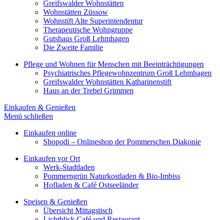
Greifswalder Wohnstätten
Wohnstätten Züssow
Wohnstift Alte Superintendentur
Therapeutische Wohngruppe
Gutshaus Groß Lehmhagen
Die Zweite Familie
Pflege und Wohnen für Menschen mit Beeinträchtigungen
Psychiatrisches Pflegewohnzentrum Groß Lehmhagen
Greifswalder Wohnstätten Katharinenstift
Haus an der Trebel Grimmen
Einkaufen & Genießen
Menü schließen
Einkaufen online
Shopodi – Onlineshop der Pommerschen Diakonie
Einkaufen vor Ort
Werk-Stadtladen
Pommerngrün Naturkostladen & Bio-Imbiss
Hofladen & Café Ostseeländer
Speisen & Genießen
Übersicht Mittagstisch
Lichtblick Café und Restaurant