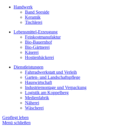
Handwerk
Band Seeside
Keramik
Tischlerei
Lebensmittel-Erzeugung
Feinkostmanufaktur
Bio-Bauernhof
Bio-Gärtnerei
Käserei
Hostienbäckerei
Dienstleistungen
Fahrradwerkstatt und Verleih
Garten- und Landschaftspflege
Hauswirtschaft
Industriemontage und Verpackung
Logistik am Koppelberg
Medienfabrik
Näherei
Wäscherei
Gepflegt leben
Menü schließen