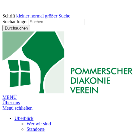
Schrift
kleiner
normal
größer
Suche
Suchanfrage:
Durchsuchen
MENÜ
Über uns
Menü schließen
Überblick
Wer wir sind
Standorte