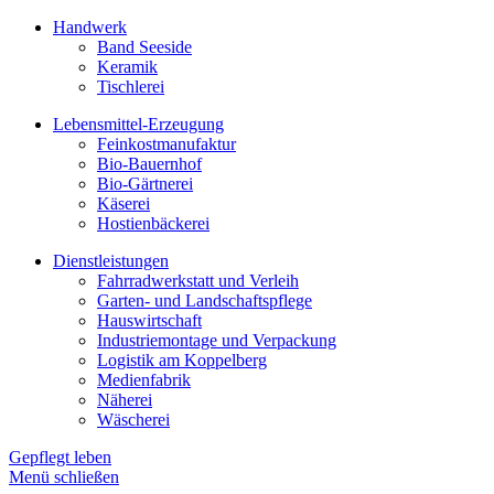
Handwerk
Band Seeside
Keramik
Tischlerei
Lebensmittel-Erzeugung
Feinkostmanufaktur
Bio-Bauernhof
Bio-Gärtnerei
Käserei
Hostienbäckerei
Dienstleistungen
Fahrradwerkstatt und Verleih
Garten- und Landschaftspflege
Hauswirtschaft
Industriemontage und Verpackung
Logistik am Koppelberg
Medienfabrik
Näherei
Wäscherei
Gepflegt leben
Menü schließen