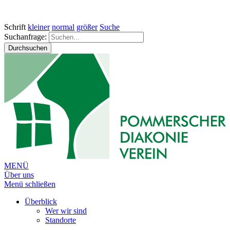
Schrift
kleiner
normal
größer
Suche
Suchanfrage:
Durchsuchen
MENÜ
Über uns
Menü schließen
Überblick
Wer wir sind
Standorte