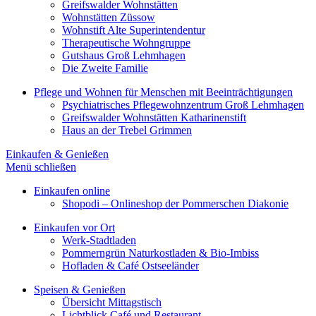
Greifswalder Wohnstätten
Wohnstätten Züssow
Wohnstift Alte Superintendentur
Therapeutische Wohngruppe
Gutshaus Groß Lehmhagen
Die Zweite Familie
Pflege und Wohnen für Menschen mit Beeinträchtigungen
Psychiatrisches Pflegewohnzentrum Groß Lehmhagen
Greifswalder Wohnstätten Katharinenstift
Haus an der Trebel Grimmen
Einkaufen & Genießen
Menü schließen
Einkaufen online
Shopodi – Onlineshop der Pommerschen Diakonie
Einkaufen vor Ort
Werk-Stadtladen
Pommerngrün Naturkostladen & Bio-Imbiss
Hofladen & Café Ostseeländer
Speisen & Genießen
Übersicht Mittagstisch
Lichtblick Café und Restaurant