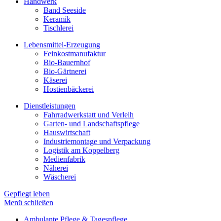
Handwerk
Band Seeside
Keramik
Tischlerei
Lebensmittel-Erzeugung
Feinkostmanufaktur
Bio-Bauernhof
Bio-Gärtnerei
Käserei
Hostienbäckerei
Dienstleistungen
Fahrradwerkstatt und Verleih
Garten- und Landschaftspflege
Hauswirtschaft
Industriemontage und Verpackung
Logistik am Koppelberg
Medienfabrik
Näherei
Wäscherei
Gepflegt leben
Menü schließen
Ambulante Pflege & Tagespflege