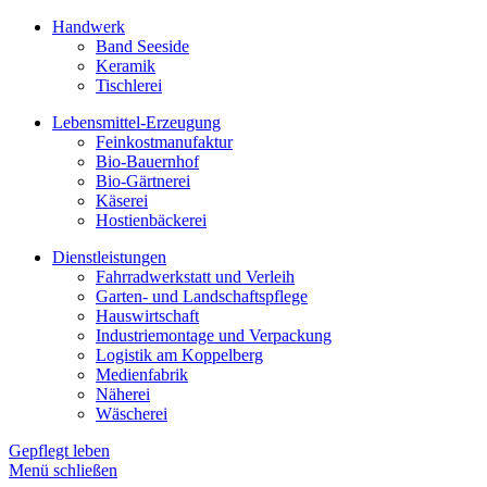
Handwerk
Band Seeside
Keramik
Tischlerei
Lebensmittel-Erzeugung
Feinkostmanufaktur
Bio-Bauernhof
Bio-Gärtnerei
Käserei
Hostienbäckerei
Dienstleistungen
Fahrradwerkstatt und Verleih
Garten- und Landschaftspflege
Hauswirtschaft
Industriemontage und Verpackung
Logistik am Koppelberg
Medienfabrik
Näherei
Wäscherei
Gepflegt leben
Menü schließen