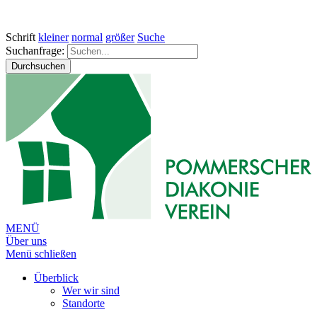
Schrift
kleiner
normal
größer
Suche
Suchanfrage:
Durchsuchen
MENÜ
Über uns
Menü schließen
Überblick
Wer wir sind
Standorte