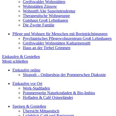
Greifswalder Wohnstätten
Wohnstätten Züssow
Wohnstift Alte Superintendentur
Therapeutische Wohngruppe
Gutshaus Groß Lehmhagen
Die Zweite Familie
Pflege und Wohnen für Menschen mit Beeinträchtigungen
Psychiatrisches Pflegewohnzentrum Groß Lehmhagen
Greifswalder Wohnstätten Katharinenstift
Haus an der Trebel Grimmen
Einkaufen & Genießen
Menü schließen
Einkaufen online
Shopodi – Onlineshop der Pommerschen Diakonie
Einkaufen vor Ort
Werk-Stadtladen
Pommerngrün Naturkostladen & Bio-Imbiss
Hofladen & Café Ostseeländer
Speisen & Genießen
Übersicht Mittagstisch
Lichtblick Café und Restaurant