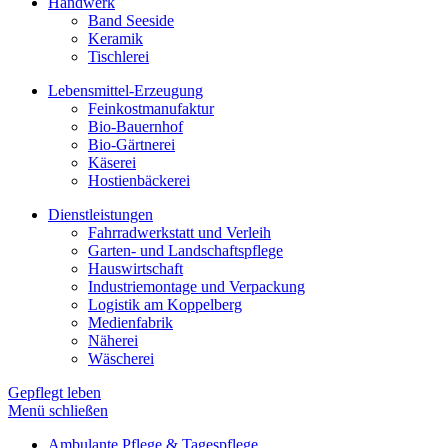
Handwerk
Band Seeside
Keramik
Tischlerei
Lebensmittel-Erzeugung
Feinkostmanufaktur
Bio-Bauernhof
Bio-Gärtnerei
Käserei
Hostienbäckerei
Dienstleistungen
Fahrradwerkstatt und Verleih
Garten- und Landschaftspflege
Hauswirtschaft
Industriemontage und Verpackung
Logistik am Koppelberg
Medienfabrik
Näherei
Wäscherei
Gepflegt leben
Menü schließen
Ambulante Pflege & Tagespflege