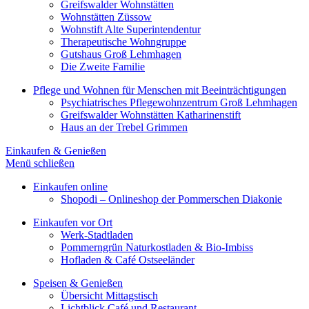
Greifswalder Wohnstätten
Wohnstätten Züssow
Wohnstift Alte Superintendentur
Therapeutische Wohngruppe
Gutshaus Groß Lehmhagen
Die Zweite Familie
Pflege und Wohnen für Menschen mit Beeinträchtigungen
Psychiatrisches Pflegewohnzentrum Groß Lehmhagen
Greifswalder Wohnstätten Katharinenstift
Haus an der Trebel Grimmen
Einkaufen & Genießen
Menü schließen
Einkaufen online
Shopodi – Onlineshop der Pommerschen Diakonie
Einkaufen vor Ort
Werk-Stadtladen
Pommerngrün Naturkostladen & Bio-Imbiss
Hofladen & Café Ostseeländer
Speisen & Genießen
Übersicht Mittagstisch
Lichtblick Café und Restaurant