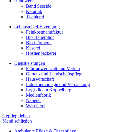
Handwerk
Band Seeside
Keramik
Tischlerei
Lebensmittel-Erzeugung
Feinkostmanufaktur
Bio-Bauernhof
Bio-Gärtnerei
Käserei
Hostienbäckerei
Dienstleistungen
Fahrradwerkstatt und Verleih
Garten- und Landschaftspflege
Hauswirtschaft
Industriemontage und Verpackung
Logistik am Koppelberg
Medienfabrik
Näherei
Wäscherei
Gepflegt leben
Menü schließen
Ambulante Pflege & Tagespflege