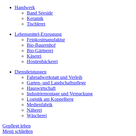
Handwerk
Band Seeside
Keramik
Tischlerei
Lebensmittel-Erzeugung
Feinkostmanufaktur
Bio-Bauernhof
Bio-Gärtnerei
Käserei
Hostienbäckerei
Dienstleistungen
Fahrradwerkstatt und Verleih
Garten- und Landschaftspflege
Hauswirtschaft
Industriemontage und Verpackung
Logistik am Koppelberg
Medienfabrik
Näherei
Wäscherei
Gepflegt leben
Menü schließen