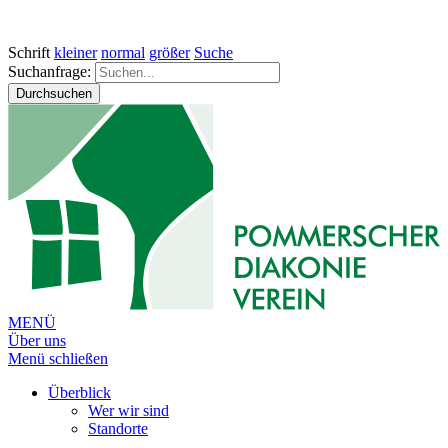
Schrift
kleiner
normal
größer
Suche
Suchanfrage:
Durchsuchen
MENÜ
Über uns
Menü schließen
Überblick
Wer wir sind
Standorte