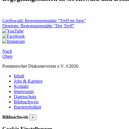
Greifswald: Begegnungsstätte "Treff im Steg"
Demmin: Begegnungsstätte "Der Treff"
Nach
Oben
Pommerscher Diakonieverein e.V. ©2026
Inhalt
Jobs & Karriere
Kontakt
Impressum
Datenschutz
Bildnachweis
Barrierefreiheit
Bildnachweis
×
Cookie Einstellungen