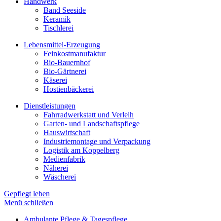
Handwerk
Band Seeside
Keramik
Tischlerei
Lebensmittel-Erzeugung
Feinkostmanufaktur
Bio-Bauernhof
Bio-Gärtnerei
Käserei
Hostienbäckerei
Dienstleistungen
Fahrradwerkstatt und Verleih
Garten- und Landschaftspflege
Hauswirtschaft
Industriemontage und Verpackung
Logistik am Koppelberg
Medienfabrik
Näherei
Wäscherei
Gepflegt leben
Menü schließen
Ambulante Pflege & Tagespflege