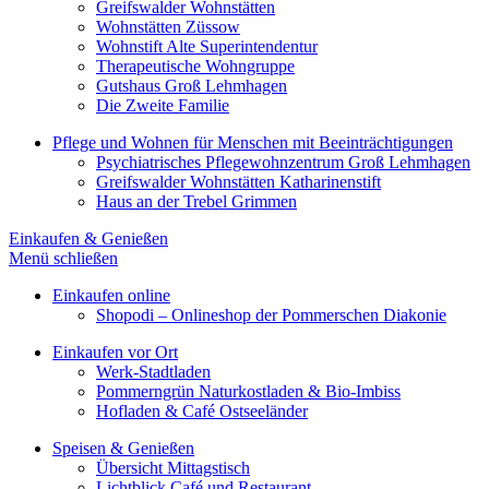
Greifswalder Wohnstätten
Wohnstätten Züssow
Wohnstift Alte Superintendentur
Therapeutische Wohngruppe
Gutshaus Groß Lehmhagen
Die Zweite Familie
Pflege und Wohnen für Menschen mit Beeinträchtigungen
Psychiatrisches Pflegewohnzentrum Groß Lehmhagen
Greifswalder Wohnstätten Katharinenstift
Haus an der Trebel Grimmen
Einkaufen & Genießen
Menü schließen
Einkaufen online
Shopodi – Onlineshop der Pommerschen Diakonie
Einkaufen vor Ort
Werk-Stadtladen
Pommerngrün Naturkostladen & Bio-Imbiss
Hofladen & Café Ostseeländer
Speisen & Genießen
Übersicht Mittagstisch
Lichtblick Café und Restaurant