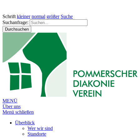
Schrift
kleiner
normal
größer
Suche
Suchanfrage:
Durchsuchen
MENÜ
Über uns
Menü schließen
Überblick
Wer wir sind
Standorte