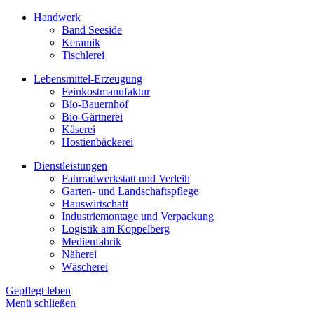
Handwerk
Band Seeside
Keramik
Tischlerei
Lebensmittel-Erzeugung
Feinkostmanufaktur
Bio-Bauernhof
Bio-Gärtnerei
Käserei
Hostienbäckerei
Dienstleistungen
Fahrradwerkstatt und Verleih
Garten- und Landschaftspflege
Hauswirtschaft
Industriemontage und Verpackung
Logistik am Koppelberg
Medienfabrik
Näherei
Wäscherei
Gepflegt leben
Menü schließen