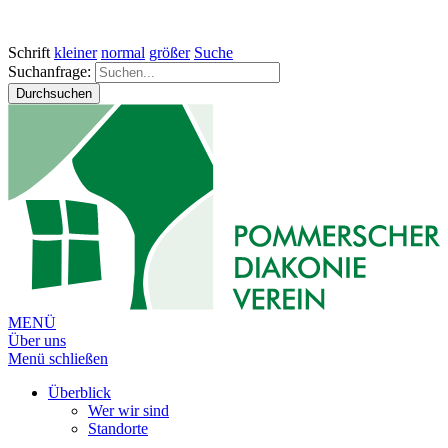
Schrift
kleiner
normal
größer
Suche
Suchanfrage:
Durchsuchen
MENÜ
Über uns
Menü schließen
Überblick
Wer wir sind
Standorte