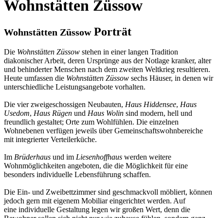
Wohnstätten Züssow
Porträt
Wohnstätten Züssow
Die
Wohnstätten Züssow
stehen in einer langen Tradition
diakonischer Arbeit, deren Ursprünge aus der Notlage kranker, alter
und behinderter Menschen nach dem zweiten Weltkrieg resultieren.
Heute umfassen die
Wohnstätten Züssow
sechs Häuser, in denen wir
unterschiedliche Leistungsangebote vorhalten.
Die vier zweigeschossigen Neubauten,
Haus Hiddensee
,
Haus
Usedom
,
Haus Rügen
und
Haus Wolin
sind modern, hell und
freundlich gestaltet; Orte zum Wohlfühlen. Die einzelnen
Wohnebenen verfügen jeweils über Gemeinschaftswohnbereiche
mit integrierter Verteilerküche.
Im
Brüderhaus
und im
Liesenhoffhaus
werden weitere
Wohnmöglichkeiten angeboten, die die Möglichkeit für eine
besonders individuelle Lebensführung schaffen.
Die Ein- und Zweibettzimmer sind geschmackvoll möbliert, können
jedoch gern mit eigenem Mobiliar eingerichtet werden. Auf
eine individuelle Gestaltung legen wir großen Wert, denn die