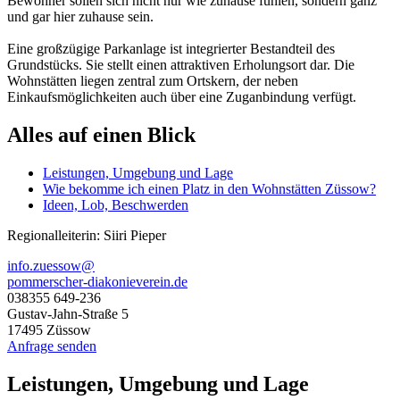
Bewohner sollen sich nicht nur wie zuhause fühlen, sondern ganz
und gar hier zuhause sein.
Eine großzügige Parkanlage ist integrierter Bestandteil des
Grundstücks. Sie stellt einen attraktiven Erholungsort dar. Die
Wohnstätten liegen zentral zum Ortskern, der neben
Einkaufsmöglichkeiten auch über eine Zuganbindung verfügt.
Alles auf einen Blick
Leistungen, Umgebung und Lage
Wie bekomme ich einen Platz in den Wohnstätten Züssow?
Ideen, Lob, Beschwerden
Regionalleiterin: Siiri Pieper
info.zuessow@
pommerscher-diakonieverein.de
038355 649-236
Gustav-Jahn-Straße 5
17495 Züssow
Anfrage senden
Leistungen, Umgebung und Lage