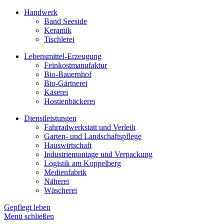
Handwerk
Band Seeside
Keramik
Tischlerei
Lebensmittel-Erzeugung
Feinkostmanufaktur
Bio-Bauernhof
Bio-Gärtnerei
Käserei
Hostienbäckerei
Dienstleistungen
Fahrradwerkstatt und Verleih
Garten- und Landschaftspflege
Hauswirtschaft
Industriemontage und Verpackung
Logistik am Koppelberg
Medienfabrik
Näherei
Wäscherei
Gepflegt leben
Menü schließen