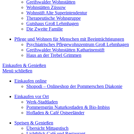
Greifswalder Wohnstätten
Wohnstätten Züssow
Wohnstift Alte Superintendentur
Therapeutische Wohngruppe
Gutshaus Groß Lehmhagen
Die Zweite Familie
Pflege und Wohnen für Menschen mit Beeinträchtigungen
Psychiatrisches Pflegewohnzentrum Groß Lehmhagen
Greifswalder Wohnstätten Katharinenstift
Haus an der Trebel Grimmen
Einkaufen & Genießen
Menü schließen
Einkaufen online
Shopodi – Onlineshop der Pommerschen Diakonie
Einkaufen vor Ort
Werk-Stadtladen
Pommerngrün Naturkostladen & Bio-Imbiss
Hofladen & Café Ostseeländer
Speisen & Genießen
Übersicht Mittagstisch
Lichtblick Café und Restaurant