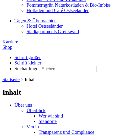
Pommerngrün Naturkostladen & Bio-Imbiss
Hofladen und Café Ostseeländer
Tagen & Übernachten
Hotel Ostseeländer
Stadtapartments Greifswald
Karriere
Shop
Schrift größer
Schrift kleiner
Suchanfrage:
Startseite
>
Inhalt
Inhalt
Über uns
Überblick
Wer wir sind
Standorte
Verein
Transparenz und Compliance