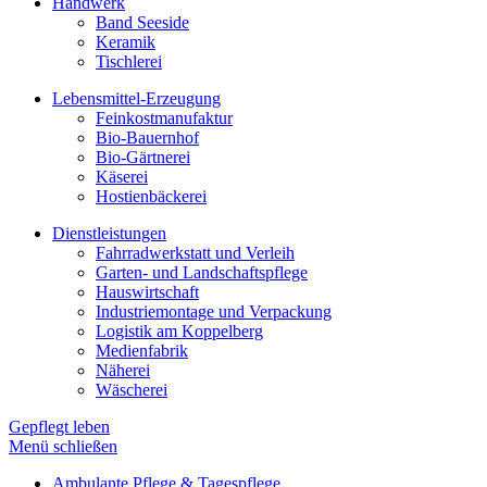
Handwerk
Band Seeside
Keramik
Tischlerei
Lebensmittel-Erzeugung
Feinkostmanufaktur
Bio-Bauernhof
Bio-Gärtnerei
Käserei
Hostienbäckerei
Dienstleistungen
Fahrradwerkstatt und Verleih
Garten- und Landschaftspflege
Hauswirtschaft
Industriemontage und Verpackung
Logistik am Koppelberg
Medienfabrik
Näherei
Wäscherei
Gepflegt leben
Menü schließen
Ambulante Pflege & Tagespflege