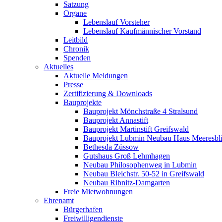
Satzung
Organe
Lebenslauf Vorsteher
Lebenslauf Kaufmännischer Vorstand
Leitbild
Chronik
Spenden
Aktuelles
Aktuelle Meldungen
Presse
Zertifizierung & Downloads
Bauprojekte
Bauprojekt Mönchstraße 4 Stralsund
Bauprojekt Annastift
Bauprojekt Martinstift Greifswald
Bauprojekt Lubmin Neubau Haus Meeresbl
Bethesda Züssow
Gutshaus Groß Lehmhagen
Neubau Philosophenweg in Lubmin
Neubau Bleichstr. 50-52 in Greifswald
Neubau Ribnitz-Damgarten
Freie Mietwohnungen
Ehrenamt
Bürgerhafen
Freiwilligendienste