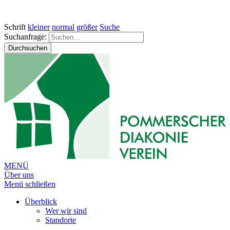
Schrift
kleiner
normal
größer
Suche
Suchanfrage:
Durchsuchen
MENÜ
Über uns
Menü schließen
Überblick
Wer wir sind
Standorte