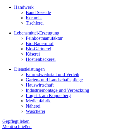
Handwerk
Band Seeside
Keramik
Tischlerei
Lebensmittel-Erzeugung
Feinkostmanufaktur
Bio-Bauernhof
Bio-Gärtnerei
Käserei
Hostienbäckerei
Dienstleistungen
Fahrradwerkstatt und Verleih
Garten- und Landschaftspflege
Hauswirtschaft
Industriemontage und Verpackung
Logistik am Koppelberg
Medienfabrik
Näherei
Wäscherei
Gepflegt leben
Menü schließen