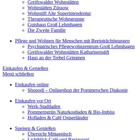
Greifswalder Wohnstätten
Wohnstätten Züssow
Wohnstift Alte Superintendentur
Therapeutische Wohngruppe
Gutshaus Groß Lehmhagen
Die Zweite Familie
Pflege und Wohnen für Menschen mit Beeinträchtigungen
Psychiatrisches Pflegewohnzentrum Groß Lehmhagen
Greifswalder Wohnstätten Katharinenstift
Haus an der Trebel Grimmen
Einkaufen & Genießen
Menü schließen
Einkaufen online
Shopodi – Onlineshop der Pommerschen Diakonie
Einkaufen vor Ort
Werk-Stadtladen
Pommerngrün Naturkostladen & Bio-Imbiss
Hofladen & Café Ostseeländer
Speisen & Genießen
Übersicht Mittagstisch
Lichtblick Café und Restaurant