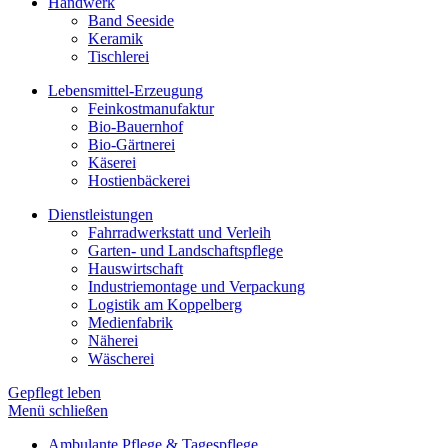
Handwerk
Band Seeside
Keramik
Tischlerei
Lebensmittel-Erzeugung
Feinkostmanufaktur
Bio-Bauernhof
Bio-Gärtnerei
Käserei
Hostienbäckerei
Dienstleistungen
Fahrradwerkstatt und Verleih
Garten- und Landschaftspflege
Hauswirtschaft
Industriemontage und Verpackung
Logistik am Koppelberg
Medienfabrik
Näherei
Wäscherei
Gepflegt leben
Menü schließen
Ambulante Pflege & Tagespflege