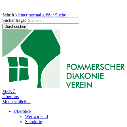
Schrift
kleiner
normal
größer
Suche
Suchanfrage:
Durchsuchen
MENÜ
Über uns
Menü schließen
Überblick
Wer wir sind
Standorte