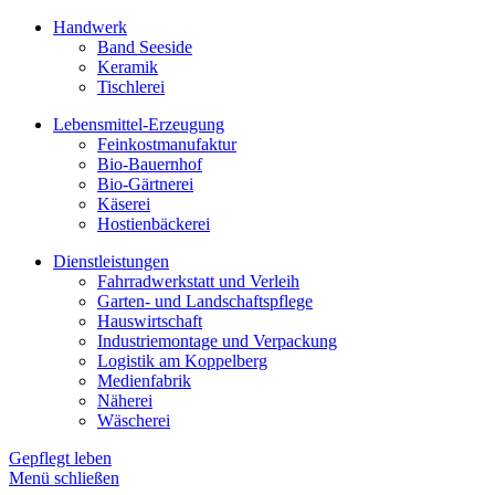
Handwerk
Band Seeside
Keramik
Tischlerei
Lebensmittel-Erzeugung
Feinkostmanufaktur
Bio-Bauernhof
Bio-Gärtnerei
Käserei
Hostienbäckerei
Dienstleistungen
Fahrradwerkstatt und Verleih
Garten- und Landschaftspflege
Hauswirtschaft
Industriemontage und Verpackung
Logistik am Koppelberg
Medienfabrik
Näherei
Wäscherei
Gepflegt leben
Menü schließen