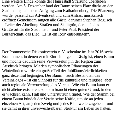
Eine weitere Linde konnte der Hansestadt Stralsund übergeben
werden. Am 5. Dezember fand der Baum seinen Platz direkt an der
Stadtmauer, nahe dem Aufgang zum Katharinenberg. Die Pflanzung
wurde, passend zur Adventszeit und zum Anlass, musikalisch
eröffnet: Gemeinsam sangen alle Gäste, darunter Stephan Bogusch
– Leiter der Abteilung Straßen und Stadtgrün, der auch das
Grußwort für die Stadt hielt – und Peter Paul, Präsident der
Bürgerschaft, das Lied „Es ist ein Ros‘ entsprungen“.
Der Pommersche Diakonieverein e. V. schenkte im Jahr 2016 sechs
Kommunen, in denen er mit Einrichtungen ansässig ist, einen Baum
und möchte dadurch seine Verwurzelung in der Region zum
Ausdruck bringen. Mit den symbolischen Pflanzungen der
Winterlinden wurde ein großer Teil der Jubiläumsfeierlichkeiten
ganz dezentral begangen. Der Baum – auch Bestandteil des
Vereinslogos – ist ein Sinnbild für die kulturelle und religiöse, aber
auch regionale Verwurzelung des Vereins. Wie ein Baum kann er
nicht alleine existieren, sondern braucht einen guten Grund, in dem
er wachsen kann, Halt und Unterstützung findet. Wie der Stamm bei
einem Baum bündelt der Verein seine Kräfte, um sie an jeden
einzelnen Ast, an jeden Zweig und jedes Blatt weiterzugeben – und
sie damit in ihrer unverwechselbaren Struktur am Leben zu halten.