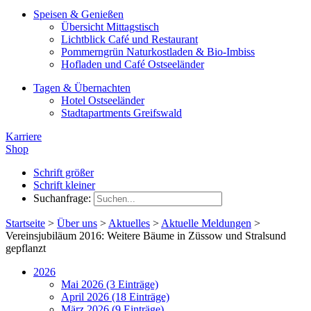
Speisen & Genießen
Übersicht Mittagstisch
Lichtblick Café und Restaurant
Pommerngrün Naturkostladen & Bio-Imbiss
Hofladen und Café Ostseeländer
Tagen & Übernachten
Hotel Ostseeländer
Stadtapartments Greifswald
Karriere
Shop
Schrift größer
Schrift kleiner
Suchanfrage:
Startseite
>
Über uns
>
Aktuelles
>
Aktuelle Meldungen
>
Vereinsjubiläum 2016: Weitere Bäume in Züssow und Stralsund
gepflanzt
2026
Mai 2026 (3 Einträge)
April 2026 (18 Einträge)
März 2026 (9 Einträge)