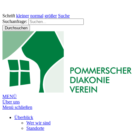
Schrift
kleiner
normal
größer
Suche
Suchanfrage:
Durchsuchen
MENÜ
Über uns
Menü schließen
Überblick
Wer wir sind
Standorte