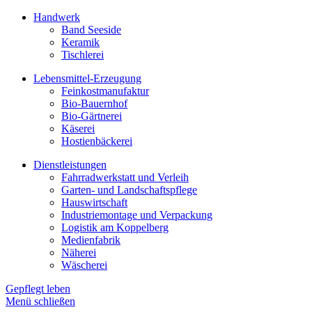
Handwerk
Band Seeside
Keramik
Tischlerei
Lebensmittel-Erzeugung
Feinkostmanufaktur
Bio-Bauernhof
Bio-Gärtnerei
Käserei
Hostienbäckerei
Dienstleistungen
Fahrradwerkstatt und Verleih
Garten- und Landschaftspflege
Hauswirtschaft
Industriemontage und Verpackung
Logistik am Koppelberg
Medienfabrik
Näherei
Wäscherei
Gepflegt leben
Menü schließen