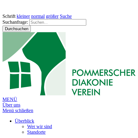
Schrift
kleiner
normal
größer
Suche
Suchanfrage:
Durchsuchen
MENÜ
Über uns
Menü schließen
Überblick
Wer wir sind
Standorte