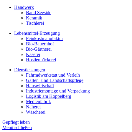
Handwerk
Band Seeside
Keramik
Tischlerei
Lebensmittel-Erzeugung
Feinkostmanufaktur
Bio-Bauernhof
Bio-Gärtnerei
Käserei
Hostienbäckerei
Dienstleistungen
Fahrradwerkstatt und Verleih
Garten- und Landschaftspflege
Hauswirtschaft
Industriemontage und Verpackung
Logistik am Koppelberg
Medienfabrik
Näherei
Wäscherei
Gepflegt leben
Menü schließen