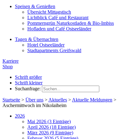
Speisen & Genießen
Übersicht Mittagstisch
Lichtblick Café und Restaurant
Pommerngrün Naturkostladen & Bio-Imbiss
Hofladen und Café Ostseeländer
Tagen & Übernachten
Hotel Ostseeländer
Stadtapartments Greifswald
Karriere
Shop
Schrift größer
Schrift kleiner
Suchanfrage:
Startseite
>
Über uns
>
Aktuelles
>
Aktuelle Meldungen
>
Aschermittwoch im Nikolaiheim
2026
Mai 2026 (3 Einträge)
April 2026 (18 Einträge)
März 2026 (9 Einträge)
Februar 2026 (5 Einträge)