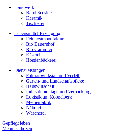
Handwerk
Band Seeside
Keramik
Tischlerei
Lebensmittel-Erzeugung
Feinkostmanufaktur
Bio-Bauernhof
Bio-Gärtnerei
Käserei
Hostienbäckerei
Dienstleistungen
Fahrradwerkstatt und Verleih
Garten- und Landschaftspflege
Hauswirtschaft
Industriemontage und Verpackung
Logistik am Koppelberg
Medienfabrik
Näherei
Wäscherei
Gepflegt leben
Menü schließen