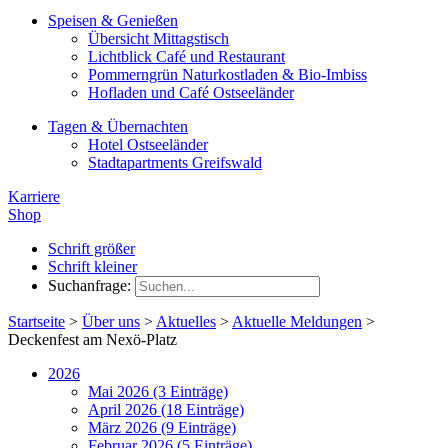
Speisen & Genießen
Übersicht Mittagstisch
Lichtblick Café und Restaurant
Pommerngrün Naturkostladen & Bio-Imbiss
Hofladen und Café Ostseeländer
Tagen & Übernachten
Hotel Ostseeländer
Stadtapartments Greifswald
Karriere
Shop
Schrift größer
Schrift kleiner
Suchanfrage:
Startseite
>
Über uns
>
Aktuelles
>
Aktuelle Meldungen
>
Deckenfest am Nexö-Platz
2026
Mai 2026 (3 Einträge)
April 2026 (18 Einträge)
März 2026 (9 Einträge)
Februar 2026 (5 Einträge)