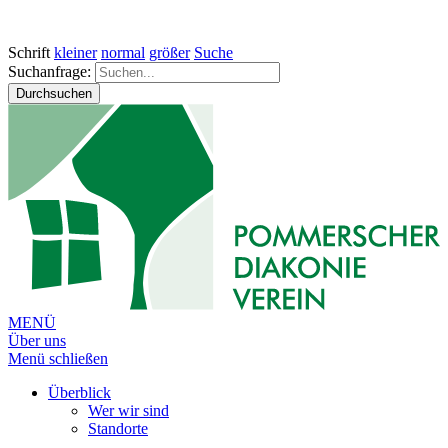
Schrift
kleiner
normal
größer
Suche
Suchanfrage:
Durchsuchen
MENÜ
Über uns
Menü schließen
Überblick
Wer wir sind
Standorte