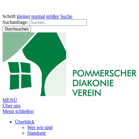
Schrift
kleiner
normal
größer
Suche
Suchanfrage:
Durchsuchen
MENÜ
Über uns
Menü schließen
Überblick
Wer wir sind
Standorte