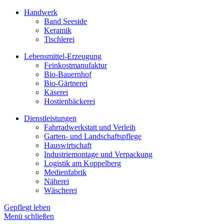
Handwerk
Band Seeside
Keramik
Tischlerei
Lebensmittel-Erzeugung
Feinkostmanufaktur
Bio-Bauernhof
Bio-Gärtnerei
Käserei
Hostienbäckerei
Dienstleistungen
Fahrradwerkstatt und Verleih
Garten- und Landschaftspflege
Hauswirtschaft
Industriemontage und Verpackung
Logistik am Koppelberg
Medienfabrik
Näherei
Wäscherei
Gepflegt leben
Menü schließen