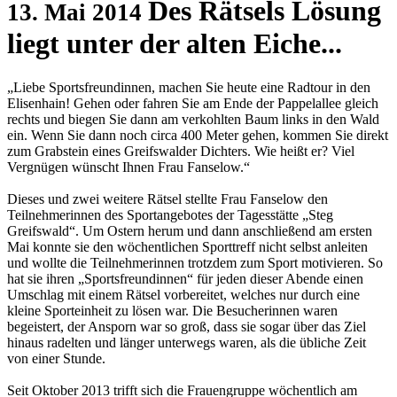
Des Rätsels Lösung
13. Mai 2014
liegt unter der alten Eiche...
„Liebe Sportsfreundinnen, machen Sie heute eine Radtour in den
Elisenhain! Gehen oder fahren Sie am Ende der Pappelallee gleich
rechts und biegen Sie dann am verkohlten Baum links in den Wald
ein. Wenn Sie dann noch circa 400 Meter gehen, kommen Sie direkt
zum Grabstein eines Greifswalder Dichters. Wie heißt er? Viel
Vergnügen wünscht Ihnen Frau Fanselow.“
Dieses und zwei weitere Rätsel stellte Frau Fanselow den
Teilnehmerinnen des Sportangebotes der Tagesstätte „Steg
Greifswald“. Um Ostern herum und dann anschließend am ersten
Mai konnte sie den wöchentlichen Sporttreff nicht selbst anleiten
und wollte die Teilnehmerinnen trotzdem zum Sport motivieren. So
hat sie ihren „Sportsfreundinnen“ für jeden dieser Abende einen
Umschlag mit einem Rätsel vorbereitet, welches nur durch eine
kleine Sporteinheit zu lösen war. Die Besucherinnen waren
begeistert, der Ansporn war so groß, dass sie sogar über das Ziel
hinaus radelten und länger unterwegs waren, als die übliche Zeit
von einer Stunde.
Seit Oktober 2013 trifft sich die Frauengruppe wöchentlich am