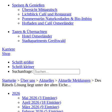
Speisen & Genießen
Übersicht Mittagstisch
Lichtblick Café und Restaurant
Pommerngrün Naturkostladen & Bio-Imbiss
Hofladen und Café Ostseeländer
Tagen & Übernachten
Hotel Ostseeländer
Stadtapartments Greifswald
Karriere
Shop
Schrift größer
Schrift kleiner
Suchanfrage:
Startseite
>
Über uns
>
Aktuelles
>
Aktuelle Meldungen
>
Des
Rätsels Lösung liegt unter der alten Eiche...
2026
Mai 2026 (3 Einträge)
April 2026 (18 Einträge)
März 2026 (9 Einträge)
Februar 2026 (5 Einträge)