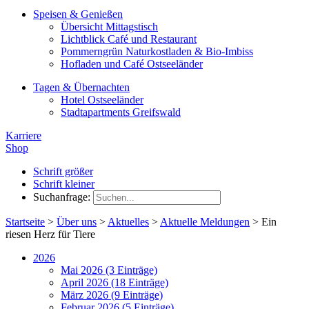
Speisen & Genießen
Übersicht Mittagstisch
Lichtblick Café und Restaurant
Pommerngrün Naturkostladen & Bio-Imbiss
Hofladen und Café Ostseeländer
Tagen & Übernachten
Hotel Ostseeländer
Stadtapartments Greifswald
Karriere
Shop
Schrift größer
Schrift kleiner
Suchanfrage:
Startseite
>
Über uns
>
Aktuelles
>
Aktuelle Meldungen
>
Ein
riesen Herz für Tiere
2026
Mai 2026 (3 Einträge)
April 2026 (18 Einträge)
März 2026 (9 Einträge)
Februar 2026 (5 Einträge)