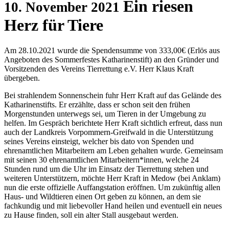
Ein riesen
10. November 2021
Herz für Tiere
Am 28.10.2021 wurde die Spendensumme von 333,00€ (Erlös aus
Angeboten des Sommerfestes Katharinenstift) an den Gründer und
Vorsitzenden des Vereins Tierrettung e.V. Herr Klaus Kraft
übergeben.
Bei strahlendem Sonnenschein fuhr Herr Kraft auf das Gelände des
Katharinenstifts. Er erzählte, dass er schon seit den frühen
Morgenstunden unterwegs sei, um Tieren in der Umgebung zu
helfen. Im Gespräch berichtete Herr Kraft sichtlich erfreut, dass nun
auch der Landkreis Vorpommern-Greifwald in die Unterstützung
seines Vereins einsteigt, welcher bis dato von Spenden und
ehrenamtlichen Mitarbeitern am Leben gehalten wurde. Gemeinsam
mit seinen 30 ehrenamtlichen Mitarbeitern*innen, welche 24
Stunden rund um die Uhr im Einsatz der Tierrettung stehen und
weiteren Unterstützern, möchte Herr Kraft in Medow (bei Anklam)
nun die erste offizielle Auffangstation eröffnen. Um zukünftig allen
Haus- und Wildtieren einen Ort geben zu können, an dem sie
fachkundig und mit liebevoller Hand heilen und eventuell ein neues
zu Hause finden, soll ein alter Stall ausgebaut werden.