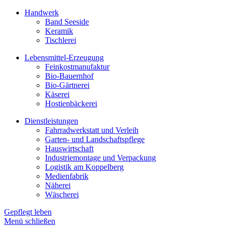
Handwerk
Band Seeside
Keramik
Tischlerei
Lebensmittel-Erzeugung
Feinkostmanufaktur
Bio-Bauernhof
Bio-Gärtnerei
Käserei
Hostienbäckerei
Dienstleistungen
Fahrradwerkstatt und Verleih
Garten- und Landschaftspflege
Hauswirtschaft
Industriemontage und Verpackung
Logistik am Koppelberg
Medienfabrik
Näherei
Wäscherei
Gepflegt leben
Menü schließen