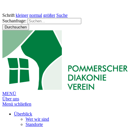
Schrift
kleiner
normal
größer
Suche
Suchanfrage:
Durchsuchen
MENÜ
Über uns
Menü schließen
Überblick
Wer wir sind
Standorte