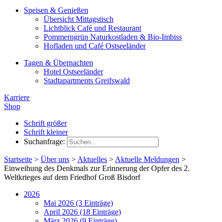
Speisen & Genießen
Übersicht Mittagstisch
Lichtblick Café und Restaurant
Pommerngrün Naturkostladen & Bio-Imbiss
Hofladen und Café Ostseeländer
Tagen & Übernachten
Hotel Ostseeländer
Stadtapartments Greifswald
Karriere
Shop
Schrift größer
Schrift kleiner
Suchanfrage:
Startseite
>
Über uns
>
Aktuelles
>
Aktuelle Meldungen
>
Einweihung des Denkmals zur Erinnerung der Opfer des 2.
Weltkrieges auf dem Friedhof Groß Bisdorf
2026
Mai 2026 (3 Einträge)
April 2026 (18 Einträge)
März 2026 (9 Einträge)