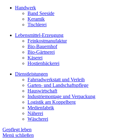
Handwerk
Band Seeside
Keramik
Tischlerei
Lebensmittel-Erzeugung
Feinkostmanufaktur
Bio-Bauernhof
Bio-Gärtnerei
Käserei
Hostienbäckerei
Dienstleistungen
Fahrradwerkstatt und Verleih
Garten- und Landschaftspflege
Hauswirtschaft
Industriemontage und Verpackung
Logistik am Koppelberg
Medienfabrik
Näherei
Wäscherei
Gepflegt leben
Menü schließen