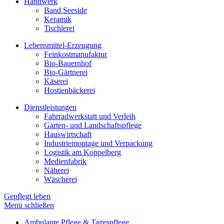
Handwerk
Band Seeside
Keramik
Tischlerei
Lebensmittel-Erzeugung
Feinkostmanufaktur
Bio-Bauernhof
Bio-Gärtnerei
Käserei
Hostienbäckerei
Dienstleistungen
Fahrradwerkstatt und Verleih
Garten- und Landschaftspflege
Hauswirtschaft
Industriemontage und Verpackung
Logistik am Koppelberg
Medienfabrik
Näherei
Wäscherei
Gepflegt leben
Menü schließen
Ambulante Pflege & Tagespflege