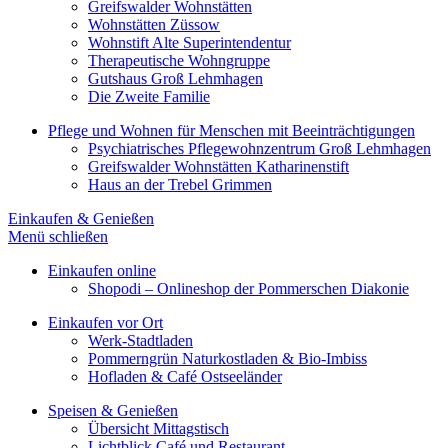
Greifswalder Wohnstätten
Wohnstätten Züssow
Wohnstift Alte Superintendentur
Therapeutische Wohngruppe
Gutshaus Groß Lehmhagen
Die Zweite Familie
Pflege und Wohnen für Menschen mit Beeinträchtigungen
Psychiatrisches Pflegewohnzentrum Groß Lehmhagen
Greifswalder Wohnstätten Katharinenstift
Haus an der Trebel Grimmen
Einkaufen & Genießen
Menü schließen
Einkaufen online
Shopodi – Onlineshop der Pommerschen Diakonie
Einkaufen vor Ort
Werk-Stadtladen
Pommerngrün Naturkostladen & Bio-Imbiss
Hofladen & Café Ostseeländer
Speisen & Genießen
Übersicht Mittagstisch
Lichtblick Café und Restaurant