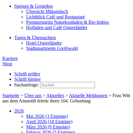
Speisen & Genießen
Übersicht Mittagstisch
Lichtblick Café und Restaurant
Pommerngrün Naturkostladen & Bio-Imbiss
Hofladen und Café Ostseeländer
Tagen & Übernachten
Hotel Ostseeländer
Stadtapartments Greifswald
Karriere
Shop
Schrift größer
Schrift kleiner
Suchanfrage:
Startseite
>
Über uns
>
Aktuelles
>
Aktuelle Meldungen
>
Frau Witt
aus dem Annastift feierte ihren 104. Geburtstag
2026
Mai 2026 (3 Einträge)
April 2026 (18 Einträge)
März 2026 (9 Einträge)
Februar 2026 (5 Einträge)