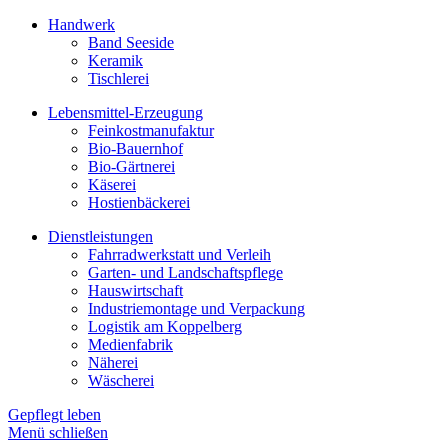
Handwerk
Band Seeside
Keramik
Tischlerei
Lebensmittel-Erzeugung
Feinkostmanufaktur
Bio-Bauernhof
Bio-Gärtnerei
Käserei
Hostienbäckerei
Dienstleistungen
Fahrradwerkstatt und Verleih
Garten- und Landschaftspflege
Hauswirtschaft
Industriemontage und Verpackung
Logistik am Koppelberg
Medienfabrik
Näherei
Wäscherei
Gepflegt leben
Menü schließen