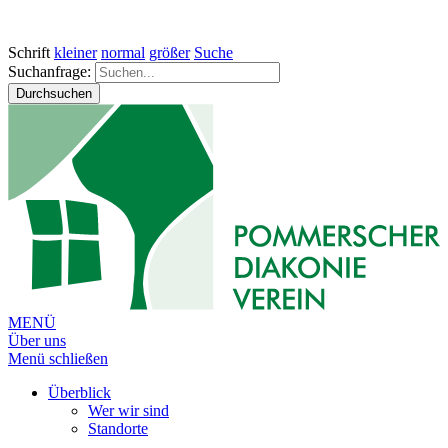
Schrift
kleiner
normal
größer
Suche
Suchanfrage:
Durchsuchen
MENÜ
Über uns
Menü schließen
Überblick
Wer wir sind
Standorte