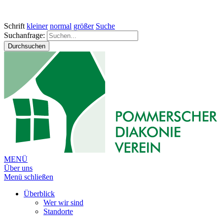
Schrift
kleiner
normal
größer
Suche
Suchanfrage:
Durchsuchen
MENÜ
Über uns
Menü schließen
Überblick
Wer wir sind
Standorte