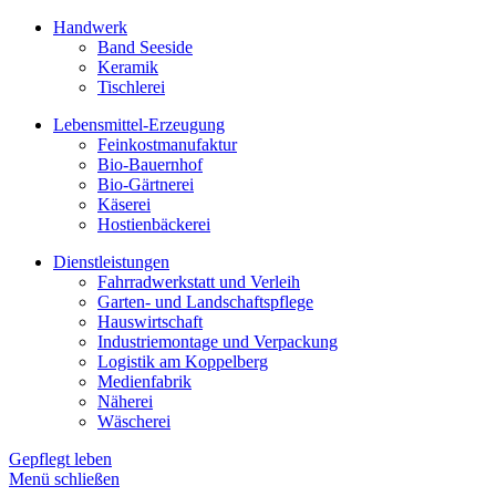
Handwerk
Band Seeside
Keramik
Tischlerei
Lebensmittel-Erzeugung
Feinkostmanufaktur
Bio-Bauernhof
Bio-Gärtnerei
Käserei
Hostienbäckerei
Dienstleistungen
Fahrradwerkstatt und Verleih
Garten- und Landschaftspflege
Hauswirtschaft
Industriemontage und Verpackung
Logistik am Koppelberg
Medienfabrik
Näherei
Wäscherei
Gepflegt leben
Menü schließen