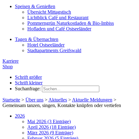
Speisen & Genießen
Übersicht Mittagstisch
Lichtblick Café und Restaurant
Pommerngrün Naturkostladen & Bio-Imbiss
Hofladen und Café Ostseeländer
Tagen & Übernachten
Hotel Ostseeländer
Stadtapartments Greifswald
Karriere
Shop
Schrift größer
Schrift kleiner
Suchanfrage:
Startseite
>
Über uns
>
Aktuelles
>
Aktuelle Meldungen
>
Gemeinsam tanzen, singen, Kontakte knüpfen oder vertiefen
2026
Mai 2026 (3 Einträge)
April 2026 (18 Einträge)
März 2026 (9 Einträge)
Februar 2026 (5 Einträge)