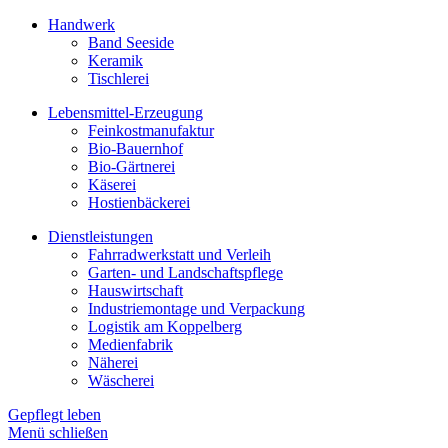
Handwerk
Band Seeside
Keramik
Tischlerei
Lebensmittel-Erzeugung
Feinkostmanufaktur
Bio-Bauernhof
Bio-Gärtnerei
Käserei
Hostienbäckerei
Dienstleistungen
Fahrradwerkstatt und Verleih
Garten- und Landschaftspflege
Hauswirtschaft
Industriemontage und Verpackung
Logistik am Koppelberg
Medienfabrik
Näherei
Wäscherei
Gepflegt leben
Menü schließen