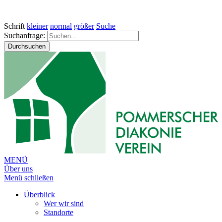
Schrift
kleiner
normal
größer
Suche
Suchanfrage:
Durchsuchen
MENÜ
Über uns
Menü schließen
Überblick
Wer wir sind
Standorte