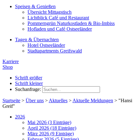
Speisen & Genießen
Übersicht Mittagstisch
Lichtblick Café und Restaurant
Pommerngrün Naturkostladen & Bio-Imbiss
Hofladen und Café Ostseeländer
Tagen & Übernachten
Hotel Ostseeländer
Stadtapartments Greifswald
Karriere
Shop
Schrift größer
Schrift kleiner
Suchanfrage:
Startseite
>
Über uns
>
Aktuelles
>
Aktuelle Meldungen
>
"Hansi
Greif"
2026
Mai 2026 (3 Einträge)
April 2026 (18 Einträge)
März 2026 (9 Einträge)
Februar 2026 (5 Einträge)