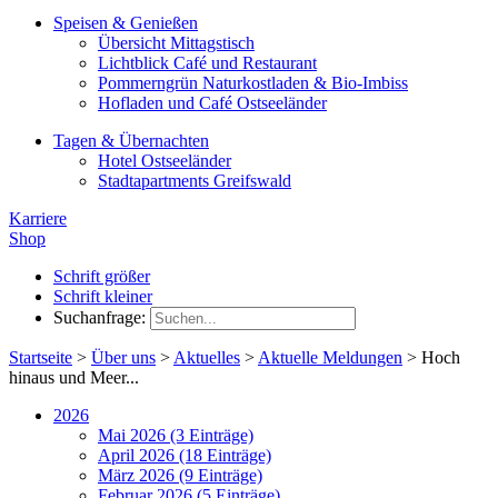
Speisen & Genießen
Übersicht Mittagstisch
Lichtblick Café und Restaurant
Pommerngrün Naturkostladen & Bio-Imbiss
Hofladen und Café Ostseeländer
Tagen & Übernachten
Hotel Ostseeländer
Stadtapartments Greifswald
Karriere
Shop
Schrift größer
Schrift kleiner
Suchanfrage:
Startseite
>
Über uns
>
Aktuelles
>
Aktuelle Meldungen
>
Hoch
hinaus und Meer...
2026
Mai 2026 (3 Einträge)
April 2026 (18 Einträge)
März 2026 (9 Einträge)
Februar 2026 (5 Einträge)