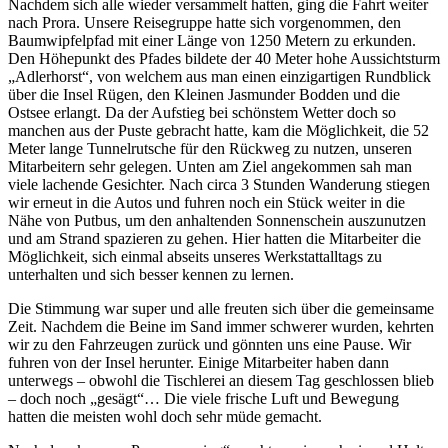
Nachdem sich alle wieder versammelt hatten, ging die Fahrt weiter
nach Prora. Unsere Reisegruppe hatte sich vorgenommen, den
Baumwipfelpfad mit einer Länge von 1250 Metern zu erkunden.
Den Höhepunkt des Pfades bildete der 40 Meter hohe Aussichtsturm
„Adlerhorst“, von welchem aus man einen einzigartigen Rundblick
über die Insel Rügen, den Kleinen Jasmunder Bodden und die
Ostsee erlangt. Da der Aufstieg bei schönstem Wetter doch so
manchen aus der Puste gebracht hatte, kam die Möglichkeit, die 52
Meter lange Tunnelrutsche für den Rückweg zu nutzen, unseren
Mitarbeitern sehr gelegen. Unten am Ziel angekommen sah man
viele lachende Gesichter. Nach circa 3 Stunden Wanderung stiegen
wir erneut in die Autos und fuhren noch ein Stück weiter in die
Nähe von Putbus, um den anhaltenden Sonnenschein auszunutzen
und am Strand spazieren zu gehen. Hier hatten die Mitarbeiter die
Möglichkeit, sich einmal abseits unseres Werkstattalltags zu
unterhalten und sich besser kennen zu lernen.
Die Stimmung war super und alle freuten sich über die gemeinsame
Zeit. Nachdem die Beine im Sand immer schwerer wurden, kehrten
wir zu den Fahrzeugen zurück und gönnten uns eine Pause. Wir
fuhren von der Insel herunter. Einige Mitarbeiter haben dann
unterwegs – obwohl die Tischlerei an diesem Tag geschlossen blieb
– doch noch „gesägt“… Die viele frische Luft und Bewegung
hatten die meisten wohl doch sehr müde gemacht.