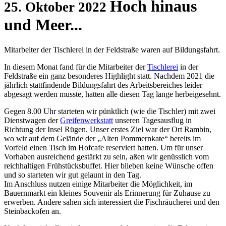
Hoch hinaus
25. Oktober 2022
und Meer...
Mitarbeiter der Tischlerei in der Feldstraße waren auf Bildungsfahrt.
In diesem Monat fand für die Mitarbeiter der
Tischlerei
in der
Feldstraße ein ganz besonderes Highlight statt. Nachdem 2021 die
jährlich stattfindende Bildungsfahrt des Arbeitsbereiches leider
abgesagt werden musste, hatten alle diesen Tag lange herbeigesehnt.
Gegen 8.00 Uhr starteten wir pünktlich (wie die Tischler) mit zwei
Dienstwagen der
Greifenwerkstatt
unseren Tagesausflug in
Richtung der Insel Rügen. Unser erstes Ziel war der Ort Rambin,
wo wir auf dem Gelände der „Alten Pommernkate“ bereits im
Vorfeld einen Tisch im Hofcafe reserviert hatten. Um für unser
Vorhaben ausreichend gestärkt zu sein, aßen wir genüsslich vom
reichhaltigen Frühstücksbuffet. Hier blieben keine Wünsche offen
und so starteten wir gut gelaunt in den Tag.
Im Anschluss nutzen einige Mitarbeiter die Möglichkeit, im
Bauernmarkt ein kleines Souvenir als Erinnerung für Zuhause zu
erwerben. Andere sahen sich interessiert die Fischräucherei und den
Steinbackofen an.