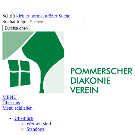
Schrift
kleiner
normal
größer
Suche
Suchanfrage:
Durchsuchen
MENÜ
Über uns
Menü schließen
Überblick
Wer wir sind
Standorte