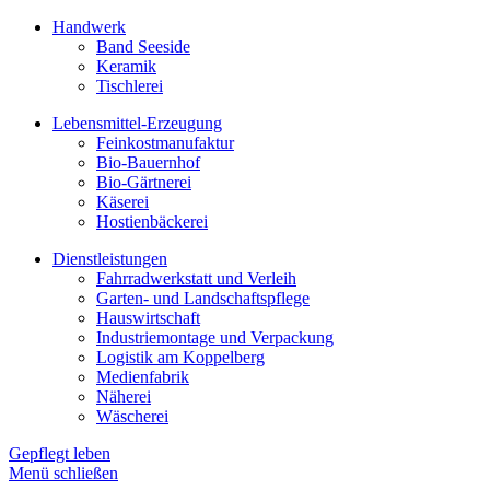
Handwerk
Band Seeside
Keramik
Tischlerei
Lebensmittel-Erzeugung
Feinkostmanufaktur
Bio-Bauernhof
Bio-Gärtnerei
Käserei
Hostienbäckerei
Dienstleistungen
Fahrradwerkstatt und Verleih
Garten- und Landschaftspflege
Hauswirtschaft
Industriemontage und Verpackung
Logistik am Koppelberg
Medienfabrik
Näherei
Wäscherei
Gepflegt leben
Menü schließen