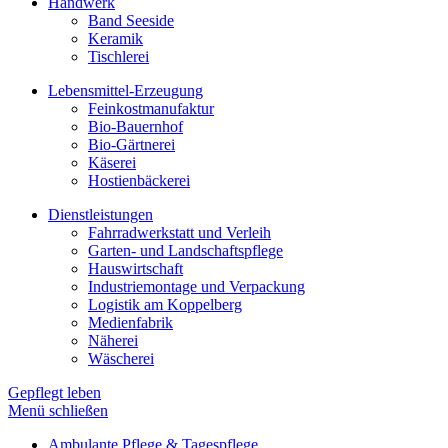
Handwerk
Band Seeside
Keramik
Tischlerei
Lebensmittel-Erzeugung
Feinkostmanufaktur
Bio-Bauernhof
Bio-Gärtnerei
Käserei
Hostienbäckerei
Dienstleistungen
Fahrradwerkstatt und Verleih
Garten- und Landschaftspflege
Hauswirtschaft
Industriemontage und Verpackung
Logistik am Koppelberg
Medienfabrik
Näherei
Wäscherei
Gepflegt leben
Menü schließen
Ambulante Pflege & Tagespflege