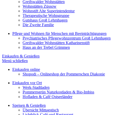
Greifswalder Wohnstätten
Wohnstätten Züssow
Wohnstift Alte Superintendentur
Therapeutische Wohngruppe
Gutshaus Groß Lehmhagen
Die Zweite Familie
Pflege und Wohnen für Menschen mit Beeinträchtigungen
Psychiatrisches Pflegewohnzentrum Groß Lehmhagen
Greifswalder Wohnstätten Katharinenstift
Haus an der Trebel Grimmen
Einkaufen & Genießen
Menü schließen
Einkaufen online
Shopodi – Onlineshop der Pommerschen Diakonie
Einkaufen vor Ort
Werk-Stadtladen
Pommerngrün Naturkostladen & Bio-Imbiss
Hofladen & Café Ostseeländer
Speisen & Genießen
Übersicht Mittagstisch
Lichtblick Café und Restaurant