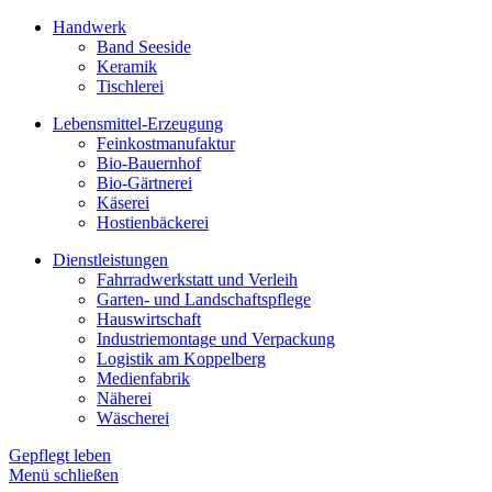
Handwerk
Band Seeside
Keramik
Tischlerei
Lebensmittel-Erzeugung
Feinkostmanufaktur
Bio-Bauernhof
Bio-Gärtnerei
Käserei
Hostienbäckerei
Dienstleistungen
Fahrradwerkstatt und Verleih
Garten- und Landschaftspflege
Hauswirtschaft
Industriemontage und Verpackung
Logistik am Koppelberg
Medienfabrik
Näherei
Wäscherei
Gepflegt leben
Menü schließen