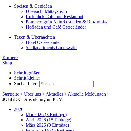
Speisen & Genießen
Übersicht Mittagstisch
Lichtblick Café und Restaurant
Pommerngrün Naturkostladen & Bio-Imbiss
Hofladen und Café Ostseeländer
Tagen & Übernachten
Hotel Ostseeländer
Stadtapartments Greifswald
Karriere
Shop
Schrift größer
Schrift kleiner
Suchanfrage:
Startseite
>
Über uns
>
Aktuelles
>
Aktuelle Meldungen
>
JOBBEX - Ausbildung im PDV
2026
Mai 2026 (3 Einträge)
April 2026 (18 Einträge)
März 2026 (9 Einträge)
Februar 2026 (5 Einträge)