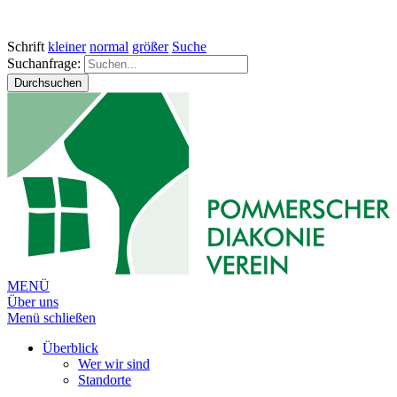
Schrift
kleiner
normal
größer
Suche
Suchanfrage:
Durchsuchen
MENÜ
Über uns
Menü schließen
Überblick
Wer wir sind
Standorte