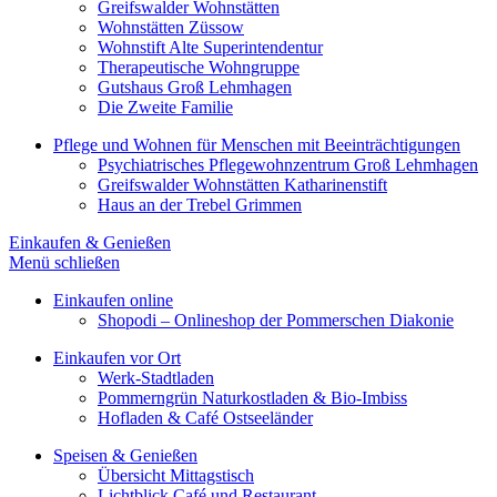
Greifswalder Wohnstätten
Wohnstätten Züssow
Wohnstift Alte Superintendentur
Therapeutische Wohngruppe
Gutshaus Groß Lehmhagen
Die Zweite Familie
Pflege und Wohnen für Menschen mit Beeinträchtigungen
Psychiatrisches Pflegewohnzentrum Groß Lehmhagen
Greifswalder Wohnstätten Katharinenstift
Haus an der Trebel Grimmen
Einkaufen & Genießen
Menü schließen
Einkaufen online
Shopodi – Onlineshop der Pommerschen Diakonie
Einkaufen vor Ort
Werk-Stadtladen
Pommerngrün Naturkostladen & Bio-Imbiss
Hofladen & Café Ostseeländer
Speisen & Genießen
Übersicht Mittagstisch
Lichtblick Café und Restaurant