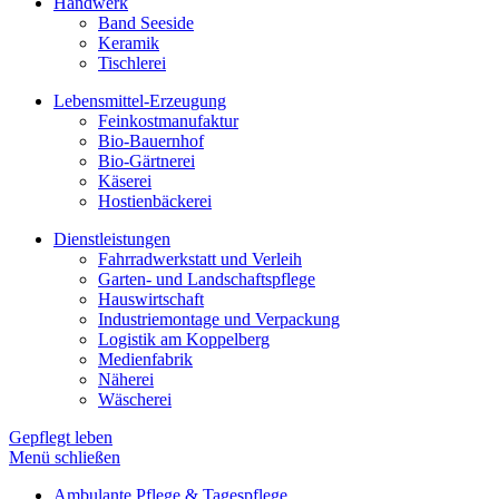
Handwerk
Band Seeside
Keramik
Tischlerei
Lebensmittel-Erzeugung
Feinkostmanufaktur
Bio-Bauernhof
Bio-Gärtnerei
Käserei
Hostienbäckerei
Dienstleistungen
Fahrradwerkstatt und Verleih
Garten- und Landschaftspflege
Hauswirtschaft
Industriemontage und Verpackung
Logistik am Koppelberg
Medienfabrik
Näherei
Wäscherei
Gepflegt leben
Menü schließen
Ambulante Pflege & Tagespflege