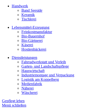
Handwerk
Band Seeside
Keramik
Tischlerei
Lebensmittel-Erzeugung
Feinkostmanufaktur
Bio-Bauernhof
Bio-Gärtnerei
Käserei
Hostienbäckerei
Dienstleistungen
Fahrradwerkstatt und Verleih
Garten- und Landschaftspflege
Hauswirtschaft
Industriemontage und Verpackung
Logistik am Koppelberg
Medienfabrik
Näherei
Wäscherei
Gepflegt leben
Menü schließen