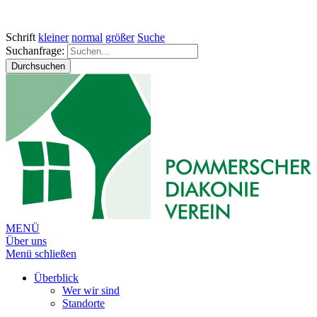
Schrift
kleiner
normal
größer
Suche
Suchanfrage:
Durchsuchen
MENÜ
Über uns
Menü schließen
Überblick
Wer wir sind
Standorte