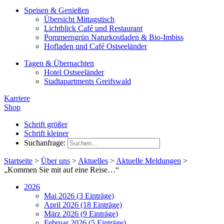
Speisen & Genießen
Übersicht Mittagstisch
Lichtblick Café und Restaurant
Pommerngrün Naturkostladen & Bio-Imbiss
Hofladen und Café Ostseeländer
Tagen & Übernachten
Hotel Ostseeländer
Stadtapartments Greifswald
Karriere
Shop
Schrift größer
Schrift kleiner
Suchanfrage:
Startseite
>
Über uns
>
Aktuelles
>
Aktuelle Meldungen
>
„Kommen Sie mit auf eine Reise…“
2026
Mai 2026 (3 Einträge)
April 2026 (18 Einträge)
März 2026 (9 Einträge)
Februar 2026 (5 Einträge)