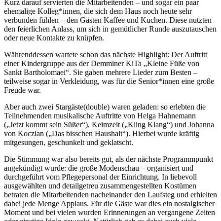
Kurz darauf servierten die Mitarbeitenden – und sogar ein paar
ehemalige Kolleg*innen, die sich dem Haus noch heute sehr
verbunden fühlen – den Gästen Kaffee und Kuchen. Diese nutzten
den feierlichen Anlass, um sich in gemütlicher Runde auszutauschen
oder neue Kontakte zu knüpfen.
Währenddessen wartete schon das nächste Highlight: Der Auftritt
einer Kindergruppe aus der Demminer KiTa „Kleine Füße von
Sankt Bartholomaei“. Sie gaben mehrere Lieder zum Besten –
teilweise sogar in Verkleidung, was für die Senior*innen eine große
Freude war.
Aber auch zwei Stargäste(double) waren geladen: so erlebten die
Teilnehmenden musikalische Auftritte von Helga Hahnemann
(„Jetzt kommt sein Süßer“), Keimzeit („Kling Klang“) und Johanna
von Koczian („Das bisschen Haushalt“). Hierbei wurde kräftig
mitgesungen, geschunkelt und geklatscht.
Die Stimmung war also bereits gut, als der nächste Programmpunkt
angekündigt wurde: die große Modenschau – organisiert und
durchgeführt vom Pflegepersonal der Einrichtung. In liebevoll
ausgewählten und detailgetreu zusammengestellten Kostümen
betraten die Mitarbeitenden nacheinander den Laufsteg und erhielten
dabei jede Menge Applaus. Für die Gäste war dies ein nostalgischer
Moment und bei vielen wurden Erinnerungen an vergangene Zeiten