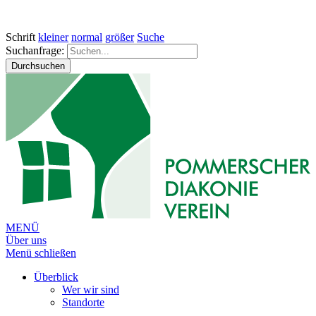
Schrift
kleiner
normal
größer
Suche
Suchanfrage:
Durchsuchen
MENÜ
Über uns
Menü schließen
Überblick
Wer wir sind
Standorte