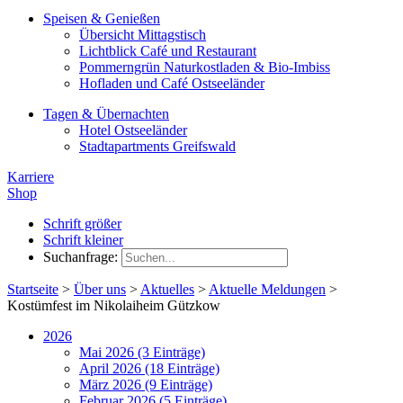
Speisen & Genießen
Übersicht Mittagstisch
Lichtblick Café und Restaurant
Pommerngrün Naturkostladen & Bio-Imbiss
Hofladen und Café Ostseeländer
Tagen & Übernachten
Hotel Ostseeländer
Stadtapartments Greifswald
Karriere
Shop
Schrift größer
Schrift kleiner
Suchanfrage:
Startseite
>
Über uns
>
Aktuelles
>
Aktuelle Meldungen
>
Kostümfest im Nikolaiheim Gützkow
2026
Mai 2026 (3 Einträge)
April 2026 (18 Einträge)
März 2026 (9 Einträge)
Februar 2026 (5 Einträge)