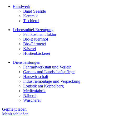
Handwerk
Band Seeside
Keramik
Tischlerei
Lebensmittel-Erzeugung
Feinkostmanufaktur
Bio-Bauernhof
Bio-Gärtnerei
Käserei
Hostienbäckerei
Dienstleistungen
Fahrradwerkstatt und Verleih
Garten- und Landschaftspflege
Hauswirtschaft
Industriemontage und Verpackung
Logistik am Koppelberg
Medienfabrik
Näherei
Wäscherei
Gepflegt leben
Menü schließen