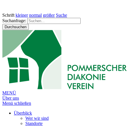
Schrift
kleiner
normal
größer
Suche
Suchanfrage:
Durchsuchen
MENÜ
Über uns
Menü schließen
Überblick
Wer wir sind
Standorte