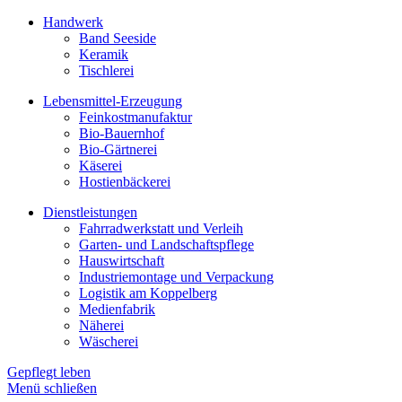
Handwerk
Band Seeside
Keramik
Tischlerei
Lebensmittel-Erzeugung
Feinkostmanufaktur
Bio-Bauernhof
Bio-Gärtnerei
Käserei
Hostienbäckerei
Dienstleistungen
Fahrradwerkstatt und Verleih
Garten- und Landschaftspflege
Hauswirtschaft
Industriemontage und Verpackung
Logistik am Koppelberg
Medienfabrik
Näherei
Wäscherei
Gepflegt leben
Menü schließen