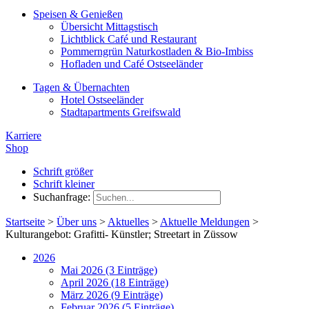
Speisen & Genießen
Übersicht Mittagstisch
Lichtblick Café und Restaurant
Pommerngrün Naturkostladen & Bio-Imbiss
Hofladen und Café Ostseeländer
Tagen & Übernachten
Hotel Ostseeländer
Stadtapartments Greifswald
Karriere
Shop
Schrift größer
Schrift kleiner
Suchanfrage:
Startseite
>
Über uns
>
Aktuelles
>
Aktuelle Meldungen
>
Kulturangebot: Grafitti- Künstler; Streetart in Züssow
2026
Mai 2026 (3 Einträge)
April 2026 (18 Einträge)
März 2026 (9 Einträge)
Februar 2026 (5 Einträge)