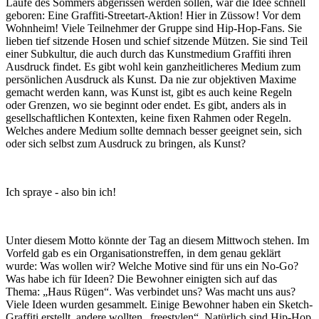
Laufe des Sommers abgerissen werden sollen, war die Idee schnell
geboren: Eine Graffiti-Streetart-Aktion! Hier in Züssow! Vor dem
Wohnheim! Viele Teilnehmer der Gruppe sind Hip-Hop-Fans. Sie
lieben tief sitzende Hosen und schief sitzende Mützen. Sie sind Teil
einer Subkultur, die auch durch das Kunstmedium Graffiti ihren
Ausdruck findet. Es gibt wohl kein ganzheitlicheres Medium zum
persönlichen Ausdruck als Kunst. Da nie zur objektiven Maxime
gemacht werden kann, was Kunst ist, gibt es auch keine Regeln
oder Grenzen, wo sie beginnt oder endet. Es gibt, anders als in
gesellschaftlichen Kontexten, keine fixen Rahmen oder Regeln.
Welches andere Medium sollte demnach besser geeignet sein, sich
oder sich selbst zum Ausdruck zu bringen, als Kunst?
Ich spraye - also bin ich!
Unter diesem Motto könnte der Tag an diesem Mittwoch stehen. Im
Vorfeld gab es ein Organisationstreffen, in dem genau geklärt
wurde: Was wollen wir? Welche Motive sind für uns ein No-Go?
Was habe ich für Ideen? Die Bewohner einigten sich auf das
Thema: „Haus Rügen“. Was verbindet uns? Was macht uns aus?
Viele Ideen wurden gesammelt. Einige Bewohner haben ein Sketch-
Graffiti erstellt, andere wollten „freestylen“. Natürlich sind Hip-Hop