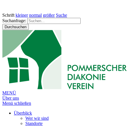
Schrift
kleiner
normal
größer
Suche
Suchanfrage:
Durchsuchen
MENÜ
Über uns
Menü schließen
Überblick
Wer wir sind
Standorte