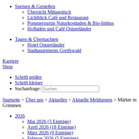
Speisen & Genießen
Übersicht Mittagstisch
Lichtblick Café und Restaurant
Pommerngrün Naturkostladen & Bio-Imbiss
Hofladen und Café Ostseeländer
Tagen & Übernachten
Hotel Ostseeländer
Stadtapartments Greifswald
Karriere
Shop
Schrift größer
Schrift kleiner
Suchanfrage:
Startseite
>
Über uns
>
Aktuelles
>
Aktuelle Meldungen
>
Märkte in
Grimmen
2026
Mai 2026 (3 Einträge)
April 2026 (18 Einträge)
März 2026 (9 Einträge)
Februar 2026 (5 Einträge)