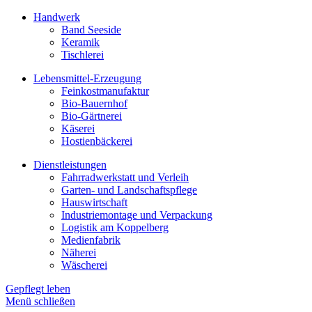
Handwerk
Band Seeside
Keramik
Tischlerei
Lebensmittel-Erzeugung
Feinkostmanufaktur
Bio-Bauernhof
Bio-Gärtnerei
Käserei
Hostienbäckerei
Dienstleistungen
Fahrradwerkstatt und Verleih
Garten- und Landschaftspflege
Hauswirtschaft
Industriemontage und Verpackung
Logistik am Koppelberg
Medienfabrik
Näherei
Wäscherei
Gepflegt leben
Menü schließen