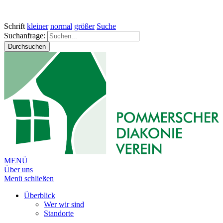
Schrift
kleiner
normal
größer
Suche
Suchanfrage:
Durchsuchen
MENÜ
Über uns
Menü schließen
Überblick
Wer wir sind
Standorte