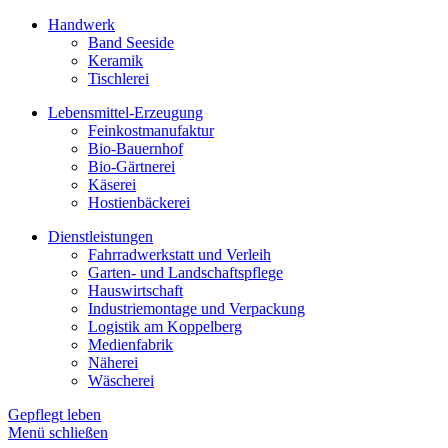
Handwerk
Band Seeside
Keramik
Tischlerei
Lebensmittel-Erzeugung
Feinkostmanufaktur
Bio-Bauernhof
Bio-Gärtnerei
Käserei
Hostienbäckerei
Dienstleistungen
Fahrradwerkstatt und Verleih
Garten- und Landschaftspflege
Hauswirtschaft
Industriemontage und Verpackung
Logistik am Koppelberg
Medienfabrik
Näherei
Wäscherei
Gepflegt leben
Menü schließen