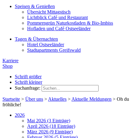
Speisen & Genießen
Übersicht Mittagstisch
Lichtblick Café und Restaurant
Pommerngrün Naturkostladen & Bio-Imbiss
Hofladen und Café Ostseeländer
Tagen & Übernachten
Hotel Ostseeländer
Stadtapartments Greifswald
Karriere
Shop
Schrift größer
Schrift kleiner
Suchanfrage:
Startseite
>
Über uns
>
Aktuelles
>
Aktuelle Meldungen
>
Oh du
fröhliche!
2026
Mai 2026 (3 Einträge)
April 2026 (18 Einträge)
März 2026 (9 Einträge)
Februar 2026 (5 Einträge)