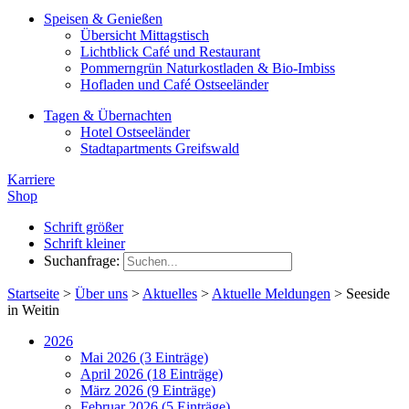
Speisen & Genießen
Übersicht Mittagstisch
Lichtblick Café und Restaurant
Pommerngrün Naturkostladen & Bio-Imbiss
Hofladen und Café Ostseeländer
Tagen & Übernachten
Hotel Ostseeländer
Stadtapartments Greifswald
Karriere
Shop
Schrift größer
Schrift kleiner
Suchanfrage:
Startseite
>
Über uns
>
Aktuelles
>
Aktuelle Meldungen
>
Seeside
in Weitin
2026
Mai 2026 (3 Einträge)
April 2026 (18 Einträge)
März 2026 (9 Einträge)
Februar 2026 (5 Einträge)