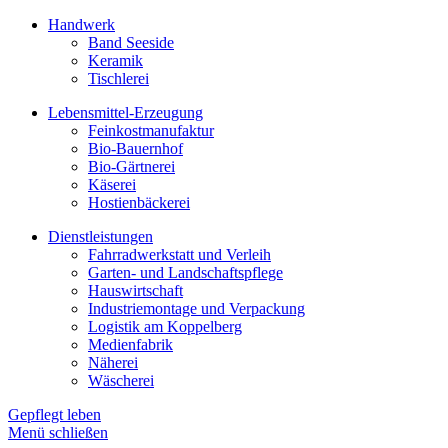
Handwerk
Band Seeside
Keramik
Tischlerei
Lebensmittel-Erzeugung
Feinkostmanufaktur
Bio-Bauernhof
Bio-Gärtnerei
Käserei
Hostienbäckerei
Dienstleistungen
Fahrradwerkstatt und Verleih
Garten- und Landschaftspflege
Hauswirtschaft
Industriemontage und Verpackung
Logistik am Koppelberg
Medienfabrik
Näherei
Wäscherei
Gepflegt leben
Menü schließen