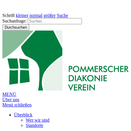
Schrift
kleiner
normal
größer
Suche
Suchanfrage:
Durchsuchen
MENÜ
Über uns
Menü schließen
Überblick
Wer wir sind
Standorte